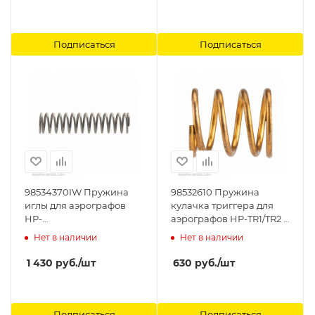
AirViper (Needle
Alignment and
Adjustment Assembly)
Ammo Mig
Подписаться
Подписаться
98534370IW Пружина
98532610 Пружина
иглы для аэрографов
кулачка триггера для
HP-
аэрографов HP-TR1/TR2 (I
CH/BS/CS/SBS/AR/BR/BCR/CR/CR3
730 2) Anest Iwata
Нет в наличии
Нет в наличии
(I 135 1) Anest Iwata
1 430
руб.
/шт
630
руб.
/шт
Подписаться
Подписаться