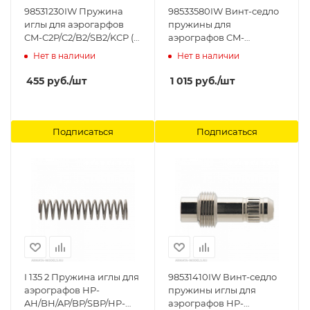
98531230IW Пружина
98533580IW Винт-седло
иглы для аэрогарфов
пружины для
CM-C2P/C2/B2/SB2/KCP (I
аэрографов CM-
570 1) Anest Iwata
B2/SB2/C2/C2P (I 590 3)
Нет в наличии
Нет в наличии
Anest Iwata
455
руб.
/шт
1 015
руб.
/шт
Подписаться
Подписаться
I 135 2 Пружина иглы для
98531410IW Винт-седло
аэрографов HP-
пружины иглы для
AH/BH/AP/BP/SBP/HP-
аэрографов HP-