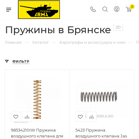
0
Пружины в Брянске
20
—
—
—
Главная
Каталог
Аэрографы и аксессуары к ним
П
ФИЛЬТР
98534210IW Пружина
5423 Пружина
воздушного клапана для
воздушного клапана Jas