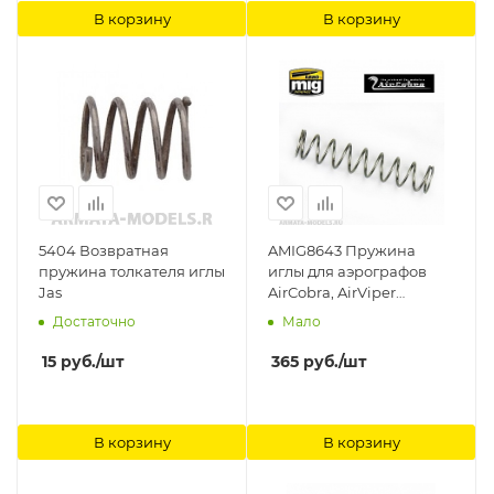
В корзину
В корзину
5404 Возвратная
AMIG8643 Пружина
пружина толкателя иглы
иглы для аэрографов
Jas
AirCobra, AirViper
(Needle Tube Spring)
Достаточно
Мало
Ammo Mig
15
руб.
/шт
365
руб.
/шт
В корзину
В корзину