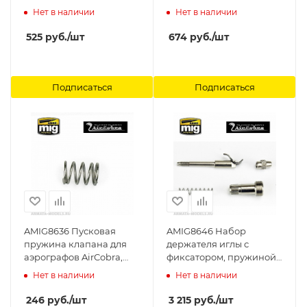
BCS Anest Iwata
CP/BCP/AR/BCR/BR/CR/CR3
Нет в наличии
Нет в наличии
(I 770 1) Anest Iwata
525
руб.
/шт
674
руб.
/шт
Подписаться
Подписаться
AMIG8636 Пусковая
AMIG8646 Набор
пружина клапана для
держателя иглы с
аэрографов AirCobra,
фиксатором, пружиной
AirViper (Trigger Valve
и винтом (AMIG-8642,
Нет в наличии
Нет в наличии
Spring) Ammo Mig
8643, 8644, 8645) для
аэрографов AirCobra,
246
руб.
/шт
3 215
руб.
/шт