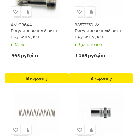
AMIG8644
98533330IW
Регулировочный винт
Регулировочный винт
пружины для
пружины для
аэрографов AirCobra,
аэрографов CM-
Мало
Достаточно
AirViper (Spring Tension
B2/S2B/C2/C2P (I 575 1)
Adjustment Screw)
Anest Iwata
995
руб.
/шт
1 085
руб.
/шт
Ammo Mig
В корзину
В корзину