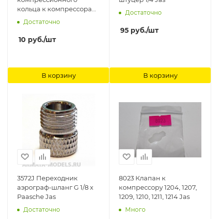
кольца к компрессорам
Достаточно
1225, 1226, 1228 Jas
Достаточно
95
руб.
/шт
10
руб.
/шт
В корзину
В корзину
3572J Переходник
8023 Клапан к
аэрограф-шланг G 1/8 х
компрессору 1204, 1207,
Paasche Jas
1209, 1210, 1211, 1214 Jas
Достаточно
Много