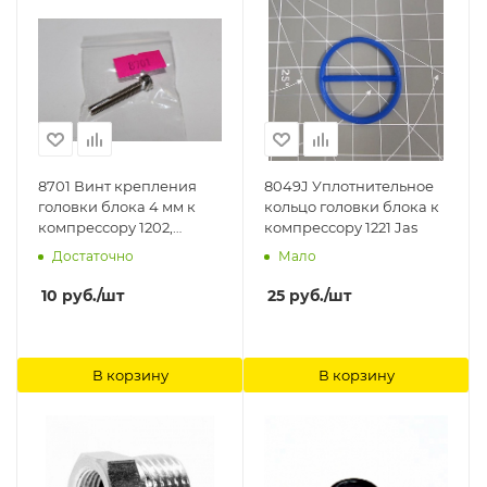
8701 Винт крепления
8049J Уплотнительное
головки блока 4 мм к
кольцо головки блока к
компрессору 1202,
компрессору 1221 Jas
1203,1205, 1206, 1208 Jas
Достаточно
Мало
10
руб.
/шт
25
руб.
/шт
В корзину
В корзину