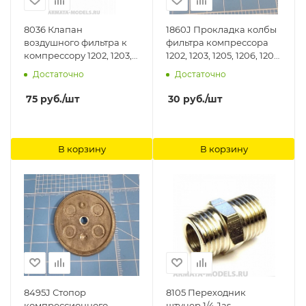
8036 Клапан
1860J Прокладка колбы
воздушного фильтра к
фильтра компрессора
компрессору 1202, 1203,
1202, 1203, 1205, 1206, 1208,
1205, 1206, 1208 Jas
1222, 1223, 1225, 1226, 1228
Достаточно
Достаточно
Jas
75
руб.
/шт
30
руб.
/шт
В корзину
В корзину
8495J Стопор
8105 Переходник
компрессионного
штуцер 1/4 Jas