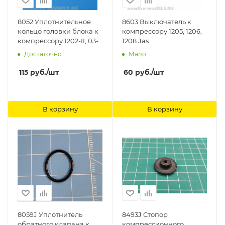
8052 Уплотнительное
8603 Выключатель к
кольцо головки блока к
компрессору 1205, 1206,
компрессору 1202-II, 03-
1208 Jas
II, 05, 1206, 1208 Jas
Достаточно
Мало
115
руб.
/шт
60
руб.
/шт
В корзину
В корзину
8059J Уплотнитель
8493J Стопор
обратного клапана к
компрессионного