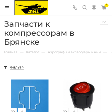
0
Запчасти к
135
компрессорам в
Брянске
—
—
—
Главная
Каталог
Аэрографы и аксессуары к ним
З
ФИЛЬТР