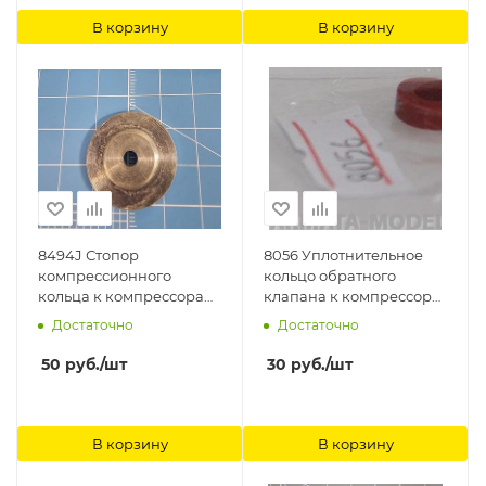
В корзину
В корзину
8494J Стопор
8056 Уплотнительное
компрессионного
кольцо обратного
кольца к компрессорам
клапана к компрессору
1207, 1210 Jas
1205, 1206, 1208, заглушки
Достаточно
Достаточно
G1/8 Jas
50
руб.
/шт
30
руб.
/шт
В корзину
В корзину