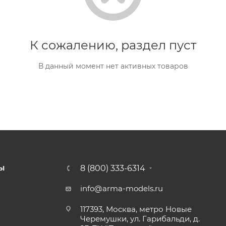
К сожалению, раздел пуст
В данный момент нет активных товаров
8 (800) 333-6314
Ы
info@arma-models.ru
117393, Москва, метро Новые
Черемушки, ул. Гарибальди, д.