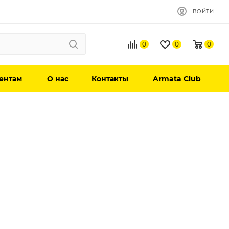
ВОЙТИ
0
0
0
ентам
О нас
Контакты
Armata Club