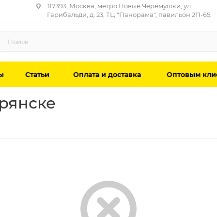
117393, Москва, метро Новые Черемушки, ул.
Гарибальди, д. 23, ТЦ "Панорама", павильон 2П-65.
ы
Статьи
Оплата и доставка
Оптовым кли
Брянске