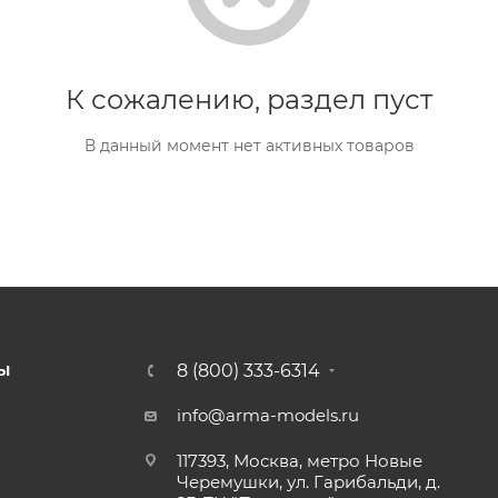
К сожалению, раздел пуст
В данный момент нет активных товаров
8 (800) 333-6314
Ы
info@arma-models.ru
117393, Москва, метро Новые
Черемушки, ул. Гарибальди, д.