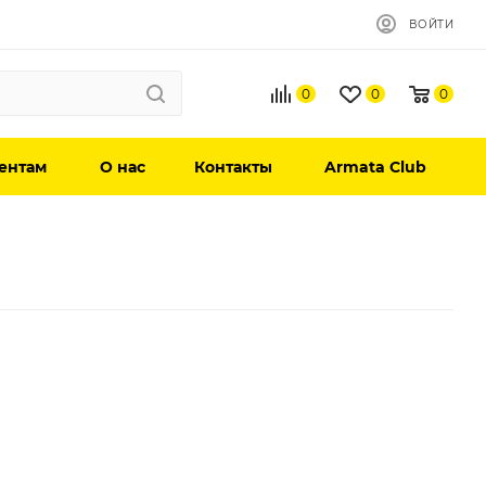
ВОЙТИ
0
0
0
ентам
О нас
Контакты
Armata Club