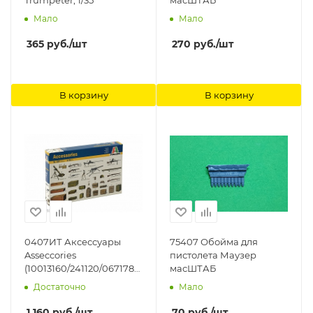
Trumpeter, 1/35
масШТАБ
Мало
Мало
365
руб.
/шт
270
руб.
/шт
В корзину
В корзину
0407ИТ Аксессуары
75407 Обойма для
Asseccories
пистолета Маузер
(10013160/241120/0671781,
масШТАБ
ИТАЛИЯ ) Italeri
Достаточно
Мало
1 160
руб.
/шт
70
руб.
/шт