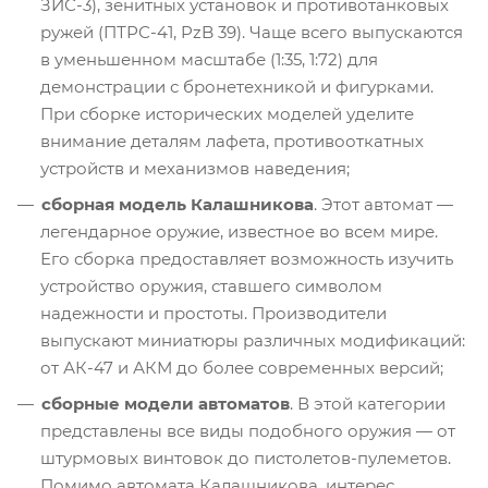
ЗИС-3), зенитных установок и противотанковых
ружей (ПТРС-41, PzB 39). Чаще всего выпускаются
в уменьшенном масштабе (1:35, 1:72) для
демонстрации с бронетехникой и фигурками.
При сборке исторических моделей уделите
внимание деталям лафета, противооткатных
устройств и механизмов наведения;
сборная модель Калашникова
. Этот автомат —
легендарное оружие, известное во всем мире.
Его сборка предоставляет возможность изучить
устройство оружия, ставшего символом
надежности и простоты. Производители
выпускают миниатюры различных модификаций:
от АК-47 и АКМ до более современных версий;
сборные модели автоматов
. В этой категории
представлены все виды подобного оружия — от
штурмовых винтовок до пистолетов-пулеметов.
Помимо автомата Калашникова, интерес