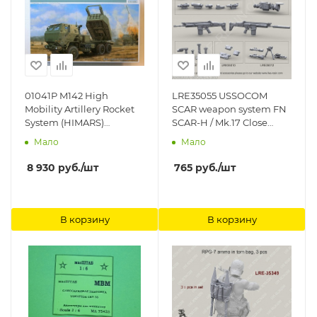
01041P M142 High
LRE35055 USSOCOM
Mobility Artillery Rocket
SCAR weapon system FN
System (HIMARS)
SCAR-H / Mk.17 Close
Trumpeter
Quarter Combat(CQC)
Мало
Мало
and Close Quarter
Combat(CQC) with
8 930
руб.
/шт
765
руб.
/шт
suppressor military SCAR-
D-sd Advanced
armament corp Live
Resin
В корзину
В корзину