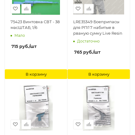
75423 Винтовка СВТ - 38
LRE35349 Боеприпасы
масШТАБ, 1/6
для РПГ-7 набитые в
рваную сумку Live Resin
Мало
Достаточно
715
руб.
/шт
765
руб.
/шт
В корзину
В корзину