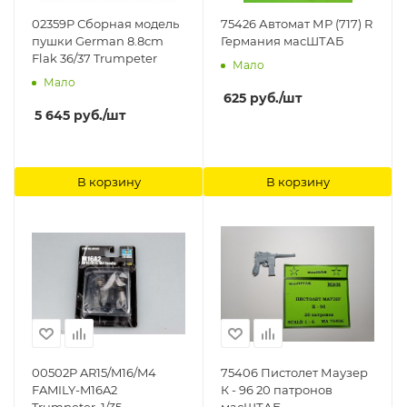
02359P Сборная модель
75426 Автомат МР (717) R
пушки German 8.8cm
Германия масШТАБ
Flak 36/37 Trumpeter
Мало
Мало
625
руб.
/шт
5 645
руб.
/шт
В корзину
В корзину
00502P AR15/M16/M4
75406 Пистолет Маузер
FAMILY-M16A2
К - 96 20 патронов