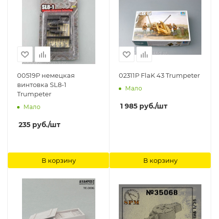
00519P немецкая
02311P FlaK 43 Trumpeter
винтовка SL8-1
Мало
Trumpeter
1 985
руб.
/шт
Мало
235
руб.
/шт
В корзину
В корзину