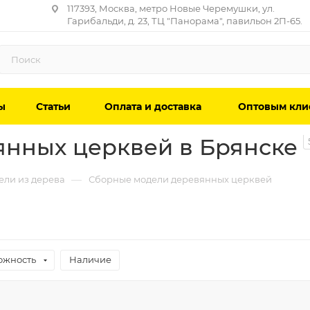
117393, Москва, метро Новые Черемушки, ул.
Гарибальди, д. 23, ТЦ "Панорама", павильон 2П-65.
ы
Статьи
Оплата и доставка
Оптовым кли
нных церквей в Брянске
—
ели из дерева
Сборные модели деревянных церквей
ожность
Наличие