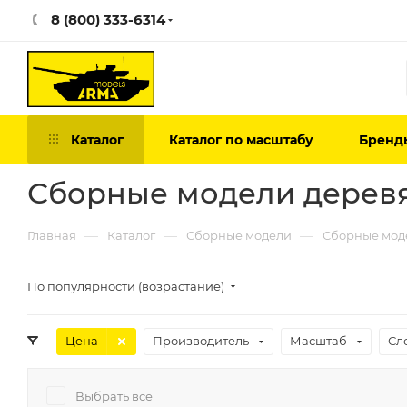
8 (800) 333-6314
Каталог
Каталог по масштабу
Бренд
Сборные модели деревя
—
—
—
Главная
Каталог
Сборные модели
Сборные мод
По популярности (возрастание)
Цена
Производитель
Масштаб
Сл
Выбрать все