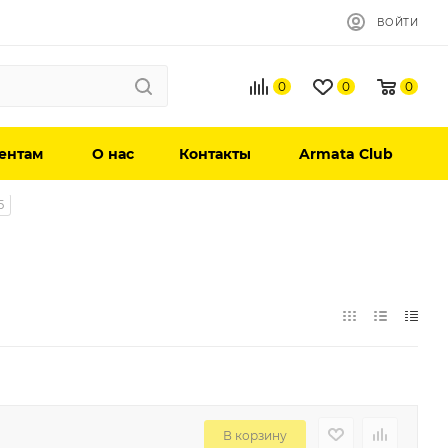
ВОЙТИ
0
0
0
ентам
О нас
Контакты
Armata Club
5
В корзину