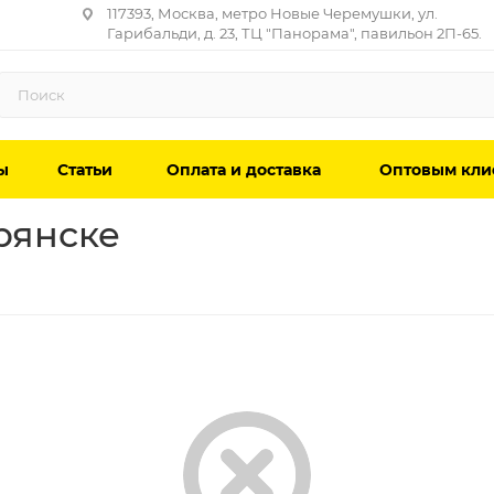
117393, Москва, метро Новые Черемушки, ул.
Гарибальди, д. 23, ТЦ "Панорама", павильон 2П-65.
ы
Статьи
Оплата и доставка
Оптовым кли
рянске