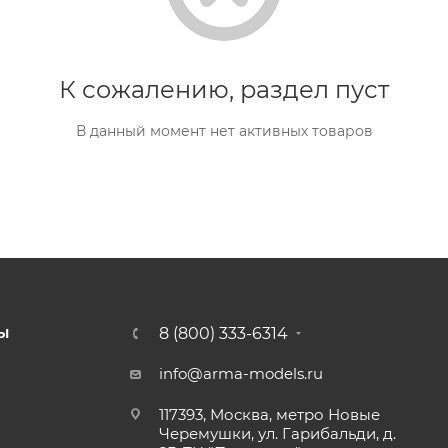
К сожалению, раздел пуст
В данный момент нет активных товаров
8 (800) 333-6314
Ы
info@arma-models.ru
117393, Москва, метро Новые
Черемушки, ул. Гарибальди, д.