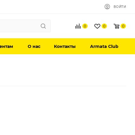
ВОЙТИ
0
0
0
ентам
О нас
Контакты
Armata Club