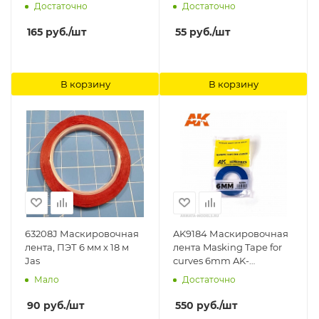
Достаточно
Достаточно
165
руб.
/шт
55
руб.
/шт
В корзину
В корзину
63208J Маскировочная
AK9184 Маскировочная
лента, ПЭТ 6 мм х 18 м
лента Masking Tape for
Jas
curves 6mm AK-
Interactive
Мало
Достаточно
90
руб.
/шт
550
руб.
/шт