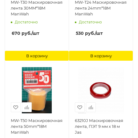
MW-T30 Маскировочная
MW-T24 Маскировочная
лента 30MM*18M
лента 24mm*18M
ManWah
ManWah
Достаточно
Достаточно
670
руб.
/шт
530
руб.
/шт
В корзину
В корзину
MW-T50 Маскировочная
63210J Маскировочная
лента 50mm*18M
лента, ПЭТ 9 мм х 18 м
ManWah
Jas