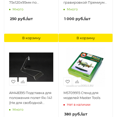
75х120х95мм по
гравировкой Премиум
предзаказу c
(Не Для Свободной
Много
Много
гравировкой Модель-
Продажи) Arma Models
Сервис
250
руб.
/шт
1 000
руб.
/шт
В корзину
В корзину
AM48395 Подставка для
MST09915 Стенд для
положения полет Як-141
моделей Master Tools
(Не для свободной
Нет в наличии
продажи) Arma Models
Много
380
руб.
/шт