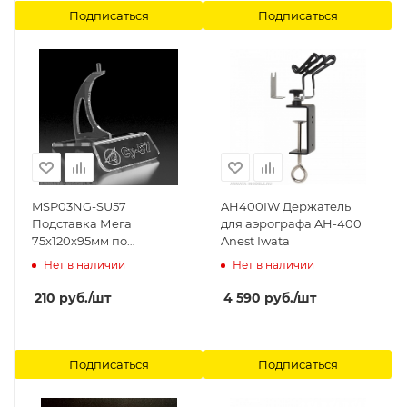
Подписаться
Подписаться
MSP03NG-SU57
AH400IW Держатель
Подставка Мега
для аэрографа AH-400
75х120х95мм по
Anest Iwata
предзаказу c
Нет в наличии
Нет в наличии
гравировкой Модель-
Сервис
210
руб.
/шт
4 590
руб.
/шт
Подписаться
Подписаться