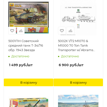
5001ПН Советский
5002X 1/72 M1070 &
средний танк Т-34/76
M1000 70 Ton Tank
обр. 1943 Звезда
Transporter w/ Abrams
TANK Limited Takom
Достаточно
Достаточно
1 499
руб.
/шт
6 900
руб.
/шт
В корзину
В корзину