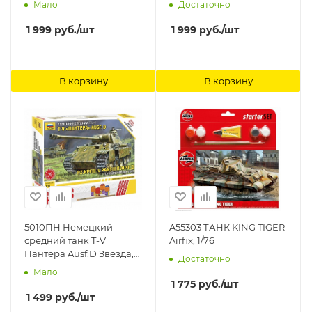
Мало
Достаточно
1 999
руб.
/шт
1 999
руб.
/шт
В корзину
В корзину
5010ПН Немецкий
A55303 ТАНК KING TIGER
средний танк T-V
Airfix, 1/76
Пантера Ausf.D Звезда,
Достаточно
1/72
Мало
1 775
руб.
/шт
1 499
руб.
/шт