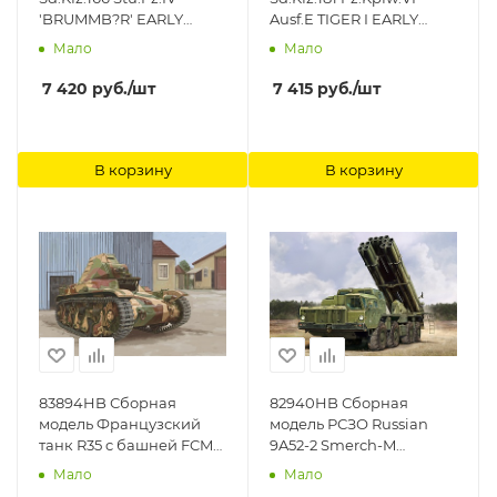
'BRUMMB?R' EARLY
Ausf.E TIGER I EARLY
PRODUCTION (THE
PRODUCTION, BATTLE
Мало
Мало
BATTLE OF KURSK)
Dragon
Dragon
7 420
руб.
/шт
7 415
руб.
/шт
В корзину
В корзину
83894HB Сборная
82940HB Сборная
модель Французский
модель РСЗО Russian
танк R35 c башней FCM
9A52-2 Smerch-M
Hobby Boss
multiple rocket launcher
Мало
Мало
of RSZ Hobby Boss