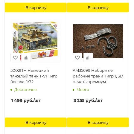
В корзину
В корзину
5002ПН Немецкий
AM35699 Наборные
тяжелый танк T-VI Тигр
рабочие траки Тигр 1, 3D
Звезда, 1/72
печать премиум
качества Arma Models
Достаточно
Много
1 499
руб.
/шт
3 255
руб.
/шт
В корзину
В корзину