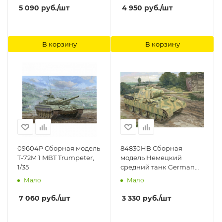
5 090
руб.
/шт
4 950
руб.
/шт
В корзину
В корзину
09604P Сборная модель
84830HB Сборная
T-72M 1 MBT Trumpeter,
модель Немецкий
1/35
средний танк German
Sd.Kfz.171 PzKpfw Ausf A
Мало
Мало
Hobby Boss, 1/48
7 060
руб.
/шт
3 330
руб.
/шт