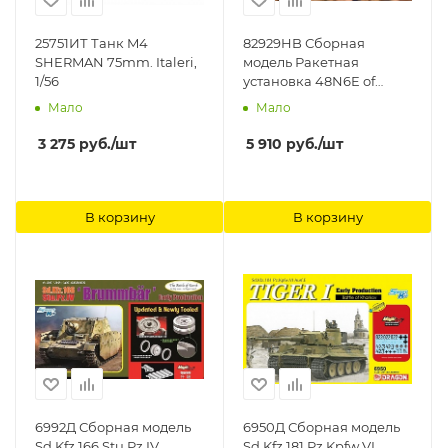
25751ИТ Танк M4
82929HB Сборная
SHERMAN 75mm. Italeri,
модель Ракетная
1/56
установка 48N6E of
5P85S TEL S-300PMU SA-
Мало
Мало
10 GRUMBLE Hobby Boss
3 275
руб.
/шт
5 910
руб.
/шт
В корзину
В корзину
6992Д Сборная модель
6950Д Сборная модель
Sd.Kfz.166 Stu.Pz.IV
Sd.Kfz.181 Pz.Kpfw.VI