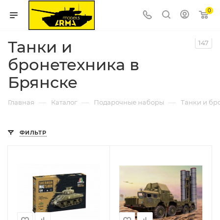
0
Танки и
147
бронетехника в
Брянске
—
—
—
Главная
Каталог
Подарочные наборы
Танки и бр
ФИЛЬТР