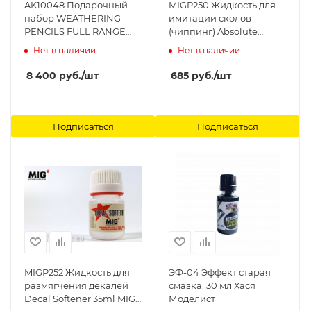
AK10048 Подарочный
MIGP250 Жидкость для
набор WEATHERING
имитации сколов
PENCILS FULL RANGE
(чиппинг) Absolute
CASE AK-Interactive
Chipping 35ml MIG
Нет в наличии
Нет в наличии
Productions
8 400
руб.
/шт
685
руб.
/шт
Подписаться
Подписаться
MIGP252 Жидкость для
ЭФ-04 Эффект старая
размягчения декалей
смазка. 30 мл Хася
Decal Softener 35ml MIG
Моделист