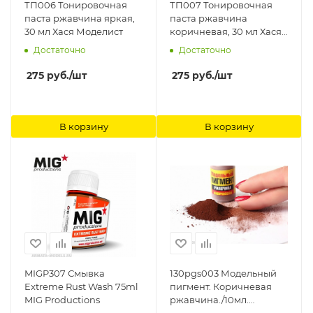
ТП006 Тонировочная
ТП007 Тонировочная
паста ржавчина яркая,
паста ржавчина
30 мл Хася Моделист
коричневая, 30 мл Хася
Моделист
Достаточно
Достаточно
275
руб.
/шт
275
руб.
/шт
В корзину
В корзину
MIGP307 Смывка
130pgs003 Модельный
Extreme Rust Wash 75ml
пигмент. Коричневая
MIG Productions
ржавчина./10мл.