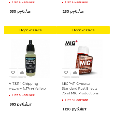
Productions
Нет в наличии
Нет в наличии
530
руб.
/шт
230
руб.
/шт
Подписаться
Подписаться
V-73214 Chipping
MIGP411 Смывка
медиум б.17мл Vallejo
Standard Rust Effects
75ml MIG Productions
Нет в наличии
Нет в наличии
365
руб.
/шт
1 120
руб.
/шт