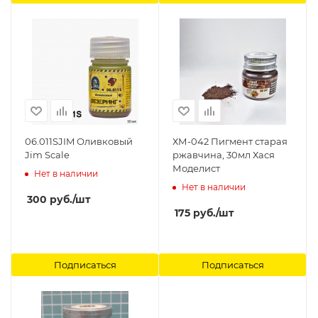
06.011SJIM Оливковый
ХМ-042 Пигмент старая
Jim Scale
ржавчина, 30мл Хася
Моделист
Нет в наличии
Нет в наличии
300
руб.
/шт
175
руб.
/шт
Подписаться
Подписаться