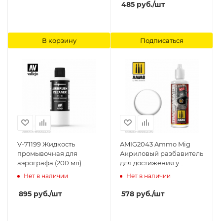
485
руб.
/шт
В корзину
Подписаться
V-71199 Жидкость
AMIG2043 Ammo Mig
промывочная для
Акриловый разбавитель
аэрографа (200 мл)
для достижения у
б.200 мл Vallejo
краски
Нет в наличии
Нет в наличии
полупрозрачного
эффекта ( матовый)
895
руб.
/шт
578
руб.
/шт
TRANSPARATOR MATE 60
mL Ammo Mig