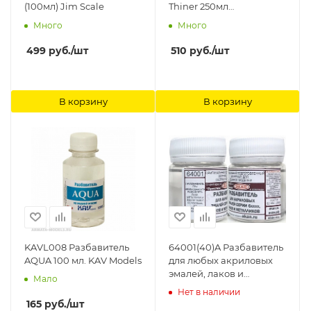
(100мл) Jim Scale
Thiner 250мл
Мастерская Мажор
Много
Много
Моделс
499
руб.
/шт
510
руб.
/шт
В корзину
В корзину
KAVL008 Разбавитель
64001(40)A Разбавитель
AQUA 100 мл. KAV Models
для любых акриловых
эмалей, лаков и
Мало
металликов 6 серии
Нет в наличии
(=84001=68073) АКАН
165
руб.
/шт