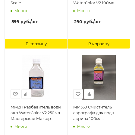
Scale
WaterColor V2 100мл
Мастерская Мажор
Много
Много
Моделс
599
руб.
/шт
290
руб.
/шт
В корзину
В корзину
MM211 Разбавитель водн
MM339 Очиститель
акр WaterColor V2 250мл
аэрографа для водн.
Мастерская Мажор
акрила 100мл
Моделс
Мастерская Мажор
Много
Много
Моделс