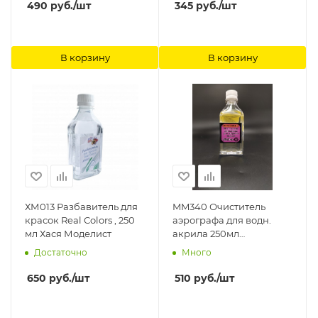
490
руб.
/шт
345
руб.
/шт
В корзину
В корзину
ХМ013 Разбавитель для
MM340 Очиститель
красок Real Colors , 250
аэрографа для водн.
мл Хася Моделист
акрила 250мл
Мастерская Мажор
Достаточно
Много
Моделс
650
руб.
/шт
510
руб.
/шт