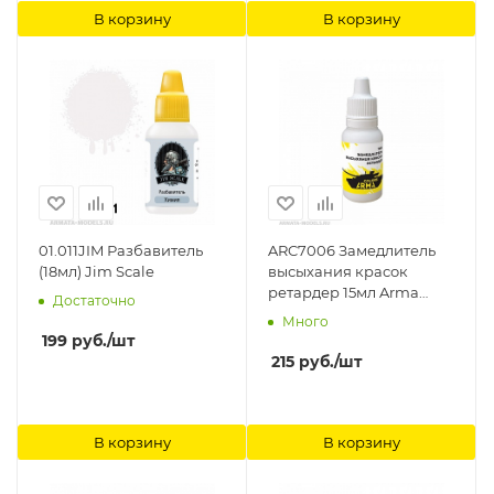
В корзину
В корзину
01.011JIM Разбавитель
ARC7006 Замедлитель
(18мл) Jim Scale
высыхания красок
ретардер 15мл Arma
Достаточно
Colors
Много
199
руб.
/шт
215
руб.
/шт
В корзину
В корзину