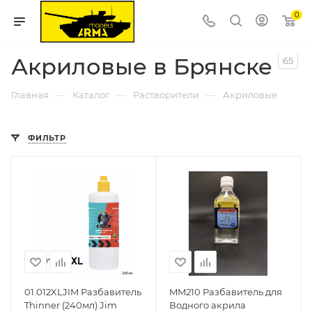
0
Акриловые в Брянске
65
—
—
—
Главная
Каталог
Растворители
Акриловые
ФИЛЬТР
01.012XLJIM Разбавитель
MM210 Разбавитель для
Thinner (240мл) Jim
Водного акрила