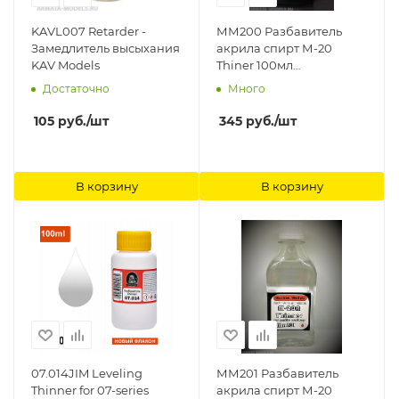
KAVL007 Retarder -
ММ200 Разбавитель
Замедлитель высыхания
акрила спирт М-20
KAV Models
Thiner 100мл
Мастерская Мажор
Достаточно
Много
Моделс
105
руб.
/шт
345
руб.
/шт
В корзину
В корзину
07.014JIM Leveling
ММ201 Разбавитель
Thinner for 07-series
акрила спирт М-20