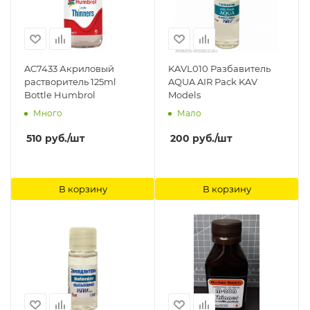
AC7433 Акриловый
KAVL010 Разбавитель
растворитель 125ml
AQUA AIR Pack KAV
Bottle Humbrol
Models
Много
Мало
510
руб.
/шт
200
руб.
/шт
В корзину
В корзину