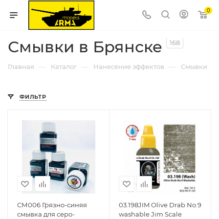
0
Смывки в Брянске
168
—
—
—
Главная
Каталог
Нанесение эффектов
Смывки
ФИЛЬТР
СМ006 Грязно-синяя
03.198JIM Olive Drab No.9
смывка для серо-
washable Jim Scale