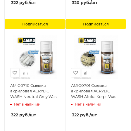
322
руб.
/шт
320
руб.
/шт
Подписаться
Подписаться
AMIG0710 Смывка
AMIG0701 Смывка
акриловая ACRYLIC
акриловая ACRYLIC
WASH Neutral Grey Wash
WASH Afrika Korps Wash
Ammo Mig
Ammo Mig
Нет в наличии
Нет в наличии
322
руб.
/шт
322
руб.
/шт