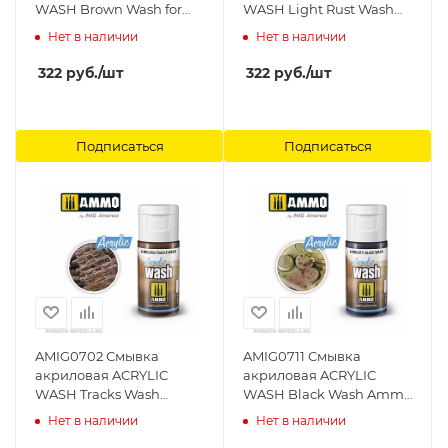
WASH Brown Wash for
WASH Light Rust Wash
Dark Yellow Ammo Mig
Ammo Mig
Нет в наличии
Нет в наличии
322
руб.
/шт
322
руб.
/шт
Подписаться
Подписаться
AMIG0702 Смывка
AMIG0711 Смывка
акриловая ACRYLIC
акриловая ACRYLIC
WASH Tracks Wash
WASH Black Wash Ammo
Ammo Mig
Mig
Нет в наличии
Нет в наличии