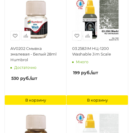
AV0202 Смывка
03.258JIM НЦ-1200
эмалевая - Белый 28ml
Washable Jim Scale
Humbrol
Много
Достаточно
199
руб.
/шт
530
руб.
/шт
В корзину
В корзину