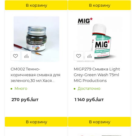
В корзину
В корзину
СМ002 Темно-
MIGP279 Смывка Light
коричневая смывка для
Grey-Green Wash 75ml
зеленого,30 мл Хася
MIG Productions
Моделист
Много
Достаточно
270
руб.
/шт
1 140
руб.
/шт
В корзину
В корзину