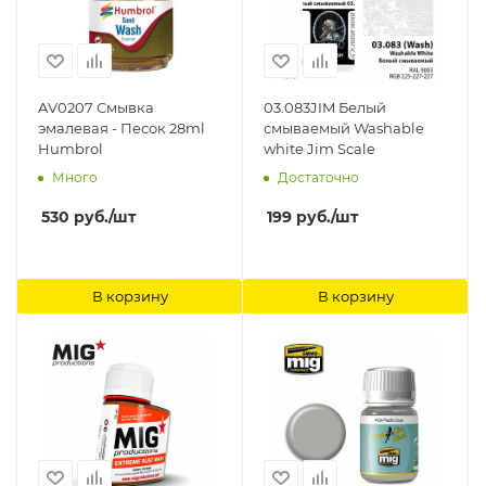
AV0207 Смывка
03.083JIM Белый
эмалевая - Песок 28ml
смываемый Washable
Humbrol
white Jim Scale
Много
Достаточно
530
руб.
/шт
199
руб.
/шт
В корзину
В корзину