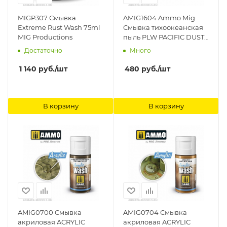
MIGP307 Смывка
AMIG1604 Ammo Mig
Extreme Rust Wash 75ml
Смывка тихоокеанская
MIG Productions
пыль PLW PACIFIC DUST
Ammo Mig
Достаточно
Много
1 140
руб.
/шт
480
руб.
/шт
В корзину
В корзину
AMIG0700 Смывка
AMIG0704 Смывка
акриловая ACRYLIC
акриловая ACRYLIC