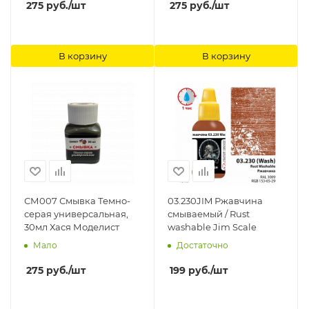
275
руб.
/шт
275
руб.
/шт
В корзину
В корзину
СМ007 Смывка Темно-
03.230JIM Ржавчина
серая универсальная,
смываемый / Rust
30мл Хася Моделист
washable Jim Scale
Мало
Достаточно
275
руб.
/шт
199
руб.
/шт