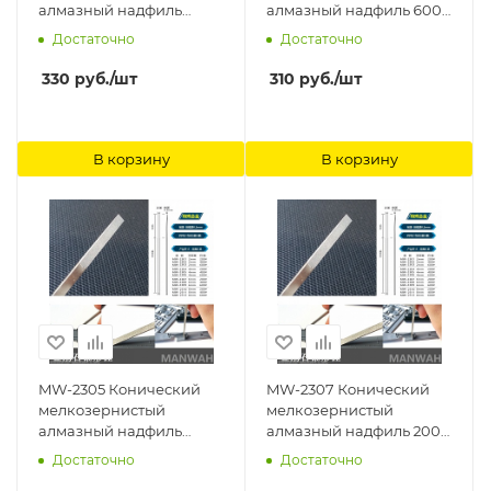
алмазный надфиль
алмазный надфиль 600#
400#(начало 0.3
(начало 0.3 Ширина
Достаточно
Достаточно
Ширина 8mm) ManWah
2mm) ManWah
330
руб.
/шт
310
руб.
/шт
В корзину
В корзину
MW-2305 Конический
MW-2307 Конический
мелкозернистый
мелкозернистый
алмазный надфиль
алмазный надфиль 200#
400#(начало 0.3
(начало 0.3 Ширина
Достаточно
Достаточно
Ширина 4mm) ManWah
6mm) ManWah