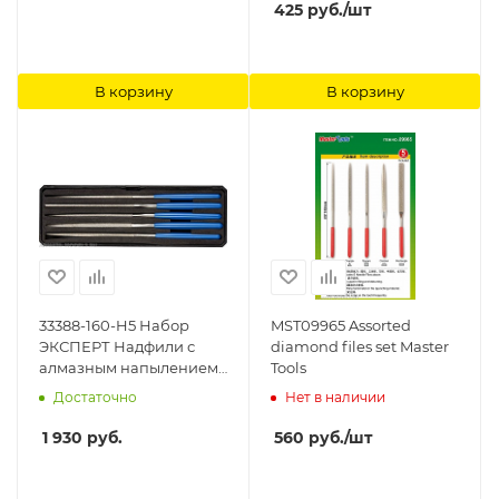
425
руб.
/шт
В корзину
В корзину
33388-160-H5 Набор
MST09965 Assorted
ЭКСПЕРТ Надфили с
diamond files set Master
алмазным напылением
Tools
в пластиковом боксе, P
Достаточно
Нет в наличии
140, 160х80мм, 5
предметов Зубр
1 930
руб.
560
руб.
/шт