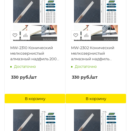
MW-2310 Конический
MW-2302 Конический
мелкозернистый
мелкозернистый
алмазный надфиль 200#
алмазный надфиль
(начало 0.3 Ширина
400#(начало 0.3
Достаточно
Достаточно
8mm) ManWah
Ширина 2mm) ManWah
330
руб.
/шт
330
руб.
/шт
В корзину
В корзину