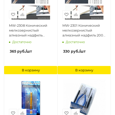
MW-2308 Конический
MW-2301 Конический
мелкозернистый
мелкозернистый
алмазный надфиль
алмазный надфиль 200#
400#(начало 0.3
(начало 0.3 Ширина
Достаточно
Достаточно
Ширина 6mm) ManWah
2mm) ManWah
365
руб.
/шт
330
руб.
/шт
В корзину
В корзину