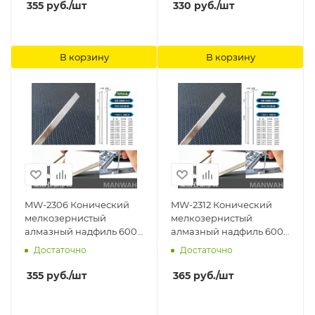
355
руб.
/шт
330
руб.
/шт
В корзину
В корзину
MW-2306 Конический
MW-2312 Конический
мелкозернистый
мелкозернистый
алмазный надфиль 600#
алмазный надфиль 600#
(начало 0.3 Ширина
(начало 0.3 Ширина
Достаточно
Достаточно
4mm) ManWah
8mm) ManWah
355
руб.
/шт
365
руб.
/шт