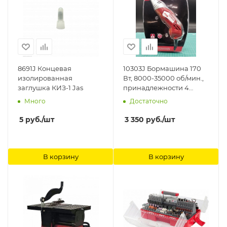
8691J Концевая
10303J Бормашина 170
изолированная
Вт, 8000-35000 об/мин.,
заглушка КИЗ-1 Jas
принадлежности 4
пред., блистер Jas
Много
Достаточно
5
руб.
/шт
3 350
руб.
/шт
В корзину
В корзину