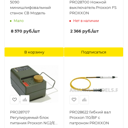
5090
PRO28700 Ножной
минишлифовальный
выключатель Proxxon FS
станок СВ Модель
PROXXON
Мало
Нет в наличии
8 570
руб.
/шт
2 366
руб.
/шт
В корзину
Подписаться
PRO28707
PRO28622 Гибкий вал
Регулируемый блок
Proxxon 110/BF с
питания Proxxon NG2/E
патроном PROXXON