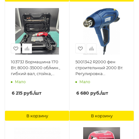
10373J Бормашина 170
5001342 R2000 фен
Вт, 8000-35000 об/мин.,
строительный 2000 Вт.
гибкий вал, стойка,
Регулировка
ограничитель,
температуры: 60-600 °C.
Мало
Мало
подсветка,
Расход воздуха: 250-450
принадлежности 126
л/мин. 3 режима
6 215
руб.
/шт
6 680
руб.
/шт
пред., кейс Jas
воздушного потока
Rapid
В корзину
В корзину