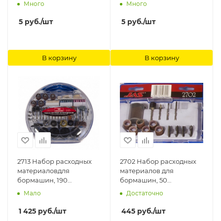
Много
Много
5
руб.
/шт
5
руб.
/шт
В корзину
В корзину
2713 Набор расходных
2702 Набор расходных
материаловдля
материалов для
бормашин, 190
бормашин, 50
предметов Jas
предметов Jas
Мало
Достаточно
1 425
руб.
/шт
445
руб.
/шт