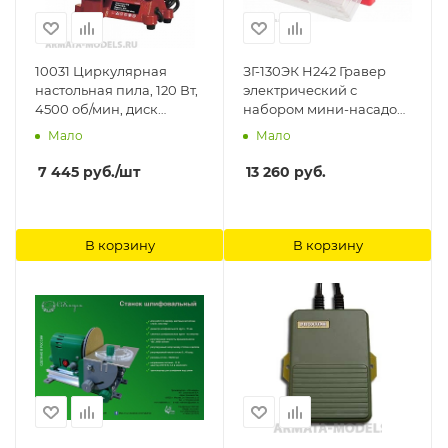
10031 Циркулярная
ЗГ-130ЭК H242 Гравер
настольная пила, 120 Вт,
электрический с
4500 об/мин, диск
набором мини-насадок
100мм Jas
в кейсе, 242 предмета
Мало
Мало
Зубр
7 445
руб.
/шт
13 260
руб.
В корзину
В корзину