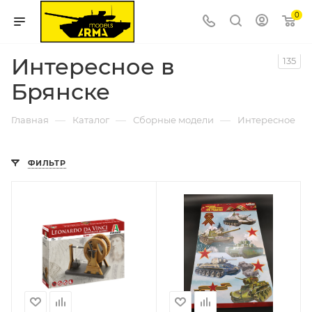
0
Интересное в
135
Брянске
—
—
—
Главная
Каталог
Сборные модели
Интересное
ФИЛЬТР