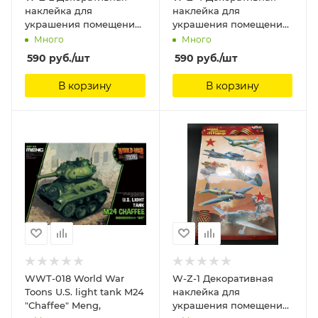
наклейка для
наклейка для
украшения помещений
украшения помещений
"Самолеты" 40х60 см
"Танки" 40х60 см
Много
Много
Звезда
Звезда
590
руб.
/шт
590
руб.
/шт
В корзину
В корзину
WWT-018 World War
W-Z-1 Декоративная
Toons U.S. light tank M24
наклейка для
"Chaffee" Meng,
украшения помещений