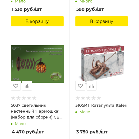
"Самолеты" 40х60 см
Мало
Много
Звезда
1 530
руб.
/шт
590
руб.
/шт
В корзину
В корзину
5037 светильник
3105ИТ Катапульта Italeri
настенный 'Гармошка'
Мало
(набор для сборки) СВ
Модель
Мало
4 470
руб.
/шт
3 750
руб.
/шт