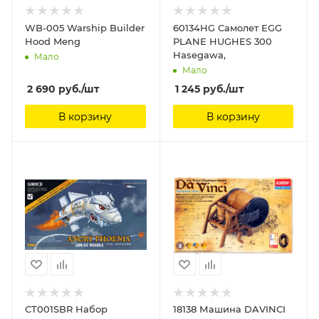
WB-005 Warship Builder
60134HG Самолет EGG
Hood Meng
PLANE HUGHES 300
Hasegawa,
Мало
Мало
2 690
руб.
/шт
1 245
руб.
/шт
В корзину
В корзину
CT001SBR Набор
18138 Машина DAVINCI