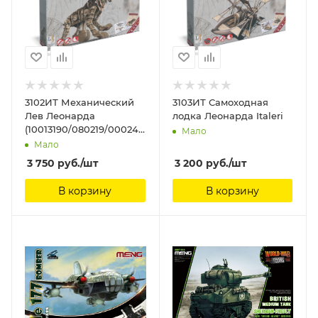
3102ИТ Механический
3103ИТ Самоходная
Лев Леонарда
лодка Леонарда Italeri
(10013190/080219/0002412,
Мало
ИТАЛИЯ) Italeri
Мало
3 750
руб.
/шт
3 200
руб.
/шт
В корзину
В корзину