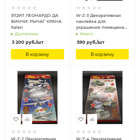
3112ИТ ЛЕОНАРДО ДА
W-Z-3 Декоративная
ВИНЧИ: РЫЧАГ КРАНА
наклейка для
Italeri
украшения помещений
"Танки" 40х60 см
Достаточно
Много
Звезда
3 200
руб.
/шт
590
руб.
/шт
В корзину
В корзину
W-Z-2 Декоративная
W-Z-4 Декоративная