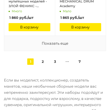
мультяшных моделей -
MECHANICAL DRUM
ЗЛОЙ ФЕНИКС -
Academy
РАКЕТА AIM-54 Sabre
Много
Мало
1 860
руб.
/шт
1 865
руб.
/шт
В корзину
В корзину
Показать еще
1
2
3
7
Если вы моделист, коллекционер, создатель
макетов, наши необычные сборные модели вас
непременно заинтересуют. Эти наборы подойдут и
для подарка, подростку или взрослому, в качестве
сувенира, оригинальной «игрушки», интерьерного