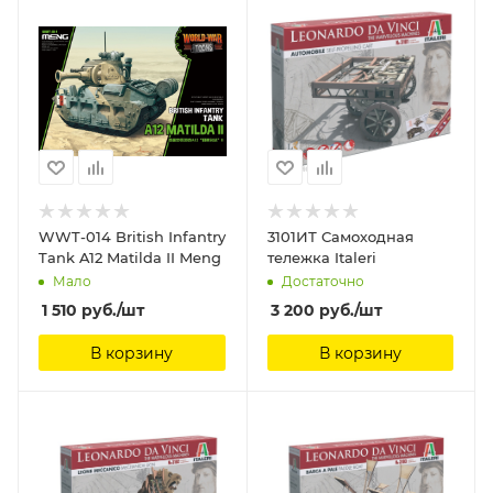
WWT-014 British Infantry
3101ИТ Самоходная
Tank A12 Matilda II Meng
тележка Italeri
Мало
Достаточно
1 510
руб.
/шт
3 200
руб.
/шт
В корзину
В корзину