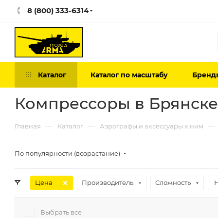
8 (800) 333-6314
Каталог
Каталог по масштабу
Бренд
Компрессоры в Брянске
—
—
—
Главная
Каталог
Аэрографы и аксессуары к ним
По популярности (возрастание)
Цена
Производитель
Сложность
Выбрать все