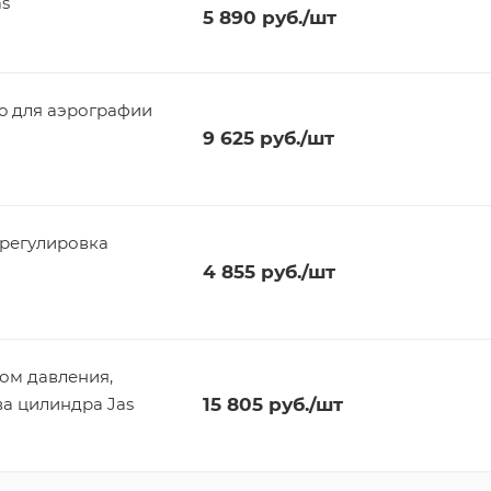
as
5 890
руб.
/шт
eo для аэрографии
9 625
руб.
/шт
 регулировка
4 855
руб.
/шт
ром давления,
ва цилиндра Jas
15 805
руб.
/шт