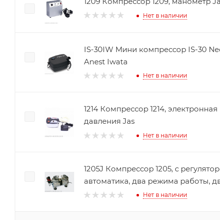
1209 Компрессор 1209, манометр J
Нет в наличии
IS-30IW Мини компрессор IS-30 N
Anest Iwata
Нет в наличии
1214 Компрессор 1214, электронная
давления Jas
Нет в наличии
1205J Компрессор 1205, с регулято
автоматика, два режима работы, д
Нет в наличии