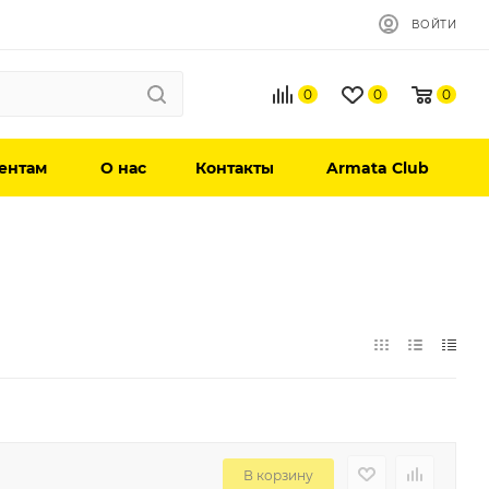
ВОЙТИ
0
0
0
ентам
О нас
Контакты
Armata Club
В корзину