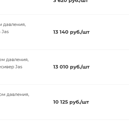
3 620
руб.
/шт
м давления,
 Jas
13 140
руб.
/шт
ом давления,
есивер Jas
13 010
руб.
/шт
ром давления,
10 125
руб.
/шт