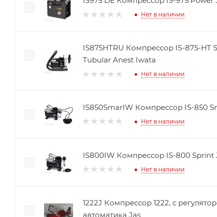
IS975 DE Компрессор IS-975 Power J
Нет в наличии
IS875HTRU Компрессор IS-875-HT S
Tubular Anest Iwata
Нет в наличии
IS850SmarIW Компрессор IS-850 Sma
Нет в наличии
IS800IW Компрессор IS-800 Sprint J
Нет в наличии
1222J Компрессор 1222, с регулято
автоматика Jas