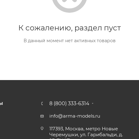
К сожалению, раздел пуст
В данный момент нет активных товаров
8 (800) 333-6314
Ы
info@arma-models.ru
117393, Москва, метро Новые
Черемушки, ул. Гарибальди, д.