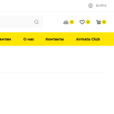
ВОЙТИ
0
0
0
ентам
О нас
Контакты
Armata Club