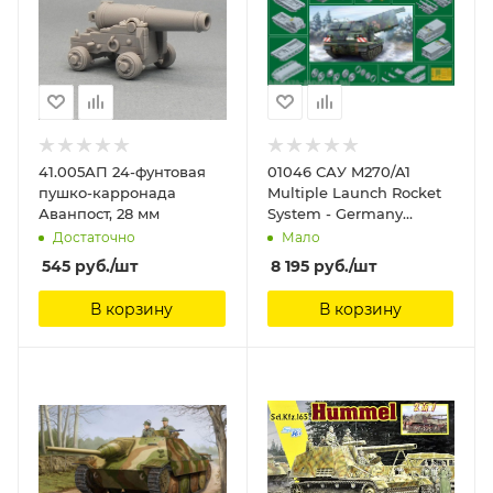
41.005АП 24-фунтовая
01046 САУ M270/A1
пушко-карронада
Multiple Launch Rocket
Аванпост, 28 мм
System - Germany
Trumpeter, 1/35
Достаточно
Мало
545
руб.
/шт
8 195
руб.
/шт
В корзину
В корзину