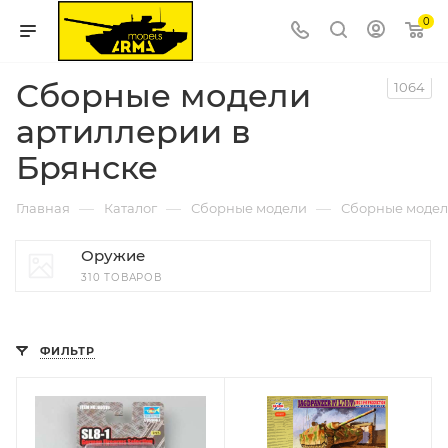
0
Сборные модели
1064
артиллерии в
Брянске
—
—
—
Главная
Каталог
Сборные модели
Сборные модел
Оружие
310 ТОВАРОВ
ФИЛЬТР