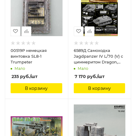
00519P немецкая
6589Д Самоходка
винтовка SL8-1
Jagdpanzer IV L/70 (V) с
Trumpeter
циммеритом Dragon,
1/35
Мало
Мало
235
руб.
/шт
7 170
руб.
/шт
В корзину
В корзину