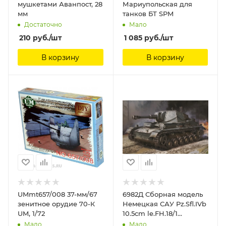
мушкетами Аванпост, 28
Мариупольская для
мм
танков БТ SPM
Достаточно
Мало
210
руб.
/шт
1 085
руб.
/шт
В корзину
В корзину
UMmt657/008 37-мм/67
6982Д Сборная модель
зенитное орудие 70-К
Немецкая САУ Pz.Sfl.IVb
UM, 1/72
10.5cm le.FH.18/1
Sd.Kfz.165/1 Ausf.A
Мало
Мало