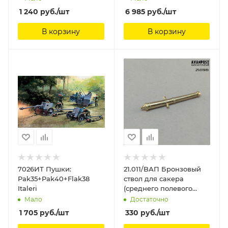
Dragon, 1/35
1 240
руб.
/шт
6 985
руб.
/шт
В корзину
В корзину
7026ИТ Пушки:
21.011/BАП Бронзовый
Pak35+Pak40+Flak38
ствол для сакера
Italeri
(среднего полевого
орудия) Аванпост, 28 мм
Мало
Достаточно
1 705
руб.
/шт
330
руб.
/шт