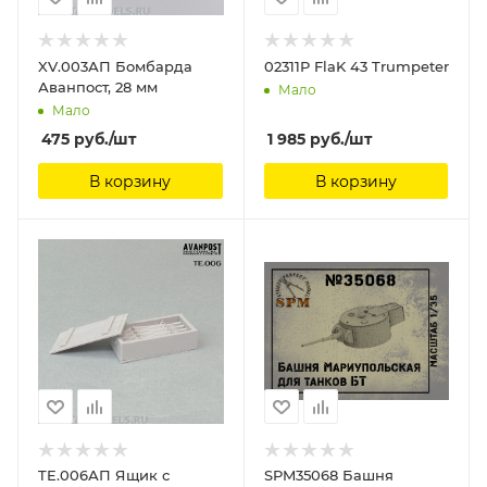
XV.003АП Бомбарда
02311P FlaK 43 Trumpeter
Аванпост, 28 мм
Мало
Мало
475
руб.
/шт
1 985
руб.
/шт
В корзину
В корзину
TE.006АП Ящик с
SPM35068 Башня