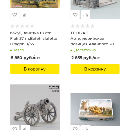
6523Д Зенитка 8.8cm
TE.012АП
Flak 37 m.Befehlslafette
Артиллерийская
Dragon, 1/35
позиция Аванпост, 28
мм
Мало
Достаточно
5 850
руб.
/шт
2 855
руб.
/шт
В корзину
В корзину