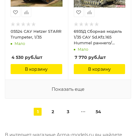
05524 САУ Hetzer STARR
6935Д Сборная модель
Trumpeter, 1/35
1/35 САУ Sd.Kfz.165
Hummel раннего/
Мало
позднего производства
Мало
(2 в 1) Dragon, 1/35
4 530
руб.
/шт
7 770
руб.
/шт
В корзину
В корзину
Показать еще
1
2
3
54
В интернет-магазине Arma-models.ru вы найдете