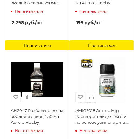
эмалей 8 серии 250мл
мл Aurora Hobby
АКАН
Нет в наличии
Нет в наличии
2 798
руб.
/шт
195
руб.
/шт
Подписаться
Подписаться
AH2047 Разбавитель для
AMIG2018 Ammo Mig
эмалей и лаков, 250 мл
Растворитель для эмали
Aurora Hobby
на основе уайт спирита (
без запаха) ENAMEL
Нет в наличии
Нет в наличии
OUDERLESS THINNER 35