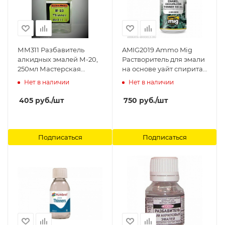
ММ311 Разбавитель
AMIG2019 Ammo Mig
алкидных эмалей М-20,
Растворитель для эмали
250мл Мастерская
на основе уайт спирита (
Мажор Моделс
без запаха) ENAMEL
Нет в наличии
Нет в наличии
OUDERLESS THINNER
100 ML Ammo Mig
405
руб.
/шт
750
руб.
/шт
Подписаться
Подписаться