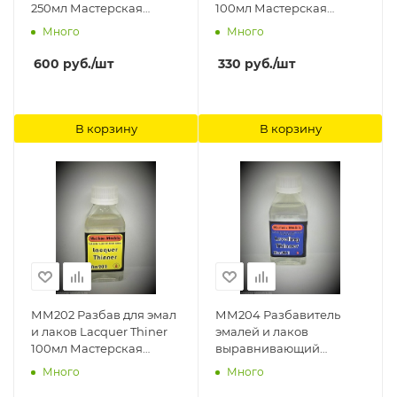
250мл Мастерская
100мл Мастерская
Мажор Моделс
Мажор Моделс
Много
Много
600
руб.
/шт
330
руб.
/шт
В корзину
В корзину
ММ202 Разбав для эмал
ММ204 Разбавитель
и лаков Lacquer Thiner
эмалей и лаков
100мл Мастерская
выравнивающий
Мажор Моделс
Leveling Thiner 100 мл
Много
Много
Мастерская Мажор