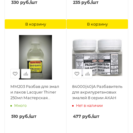
Моделс
330
руб.
/шт
235
руб.
/шт
В корзину
В корзину
ММ203 Разбав для эмал
84000(40)A Разбавитель
и лаков Lacquer Thiner
для акрилуретановых
250мл Мастерская
эмалей 8 серии АКАН
Мажор Моделс
Много
Нет в наличии
510
руб.
/шт
477
руб.
/шт