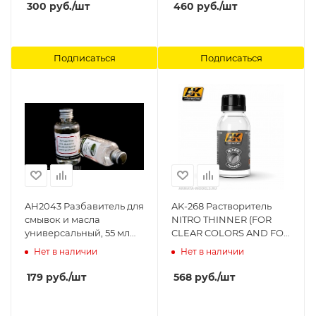
ML Ammo Mig
300
руб.
/шт
460
руб.
/шт
Подписаться
Подписаться
AH2043 Разбавитель для
AK-268 Растворитель
смывок и масла
NITRO THINNER (FOR
универсальный, 55 мл
CLEAR COLORS AND FOR
Aurora Hobby
CLEANING) AK-
Нет в наличии
Нет в наличии
Interactive
179
руб.
/шт
568
руб.
/шт