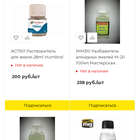
AC7501 Растворитель
ММ310 Разбавитель
для эмали 28ml Humbrol
алкидных эмалей М-20
100мл Мастерская
Нет в наличии
Мажор Моделс
Нет в наличии
200
руб.
/шт
258
руб.
/шт
Подписаться
Подписаться