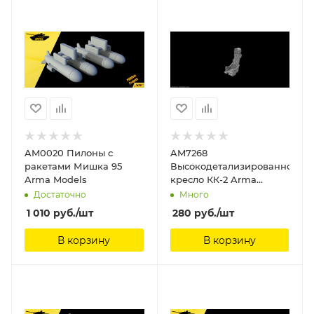
AM0020 Пилоны с
AM7268
ракетами Мишка 95
Высокодетализированное
Arma Models
кресло КК-2 Arma
Models
Достаточно
Много
1 010
руб.
/шт
280
руб.
/шт
В корзину
В корзину