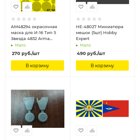
AM48294 окрасочная
HE-48027 Миниатюра
маска для И-16 Тип 5
мешок (5шт) Hobby
Звезда 4832 Arma
Expert
Models
Мало
Мало
270
руб.
/шт
490
руб.
/шт
В корзину
В корзину