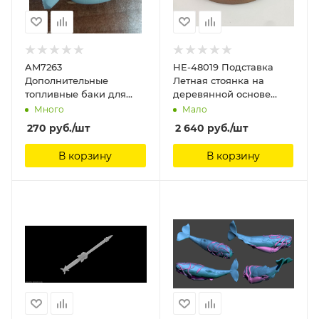
AM7263
HE-48019 Подставка
Дополнительные
Летная стоянка на
топливные баки для
деревянной основе
создания модификации
диаметр 20см
Много
Мало
ПЕ2Р (2шт) ( Разведчик)
270
руб.
/шт
2 640
руб.
/шт
1/72 Arma Models
В корзину
В корзину