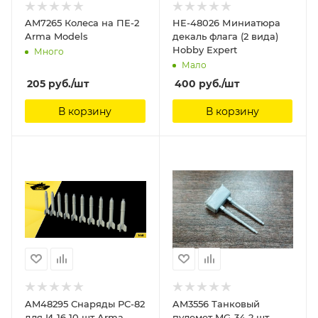
AM7265 Колеса на ПЕ-2
HE-48026 Миниатюра
Arma Models
декаль флага (2 вида)
Hobby Expert
Много
Мало
205
руб.
/шт
400
руб.
/шт
В корзину
В корзину
AM48295 Снаряды РС-82
AM3556 Танковый
для И-16 10 шт Arma
пулемет MG-34 2 шт