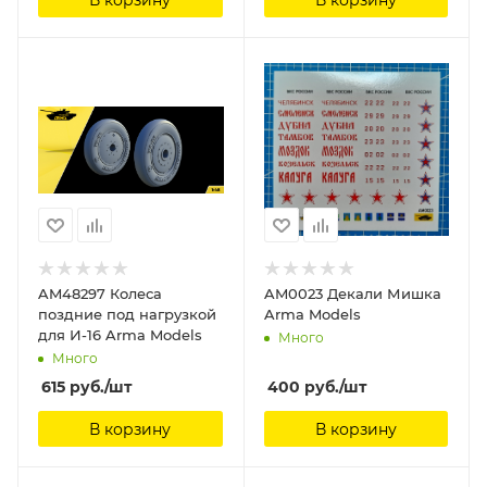
AM48297 Колеса
AM0023 Декали Мишка
поздние под нагрузкой
Arma Models
для И-16 Arma Models
Много
Много
615
руб.
/шт
400
руб.
/шт
В корзину
В корзину