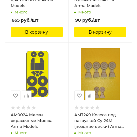
Models
Arma Models
Много
Много
665
руб.
/шт
90
руб.
/шт
В корзину
В корзину
AM0024 Маски
AM7249 Колеса под
окрасочные Мишка
нагрузкой Су-24М
Arma Models
(поздние диски) Arma
Models
Много
Много