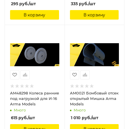
295
руб.
/шт
335
руб.
/шт
В корзину
В корзину
AM48298 Колеса ранние
AM0021 Бомбовый отсек
под нагрузкой для И-16
открытый Мишка Arma
Arma Models
Models
Много
Много
615
руб.
/шт
1 010
руб.
/шт
В корзину
В корзину