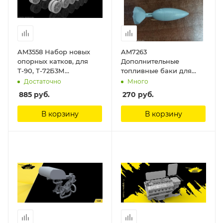
AM3558 Набор новых
AM7263
опорных катков, для
Дополнительные
Т-90, Т-72Б3М
топливные баки для
(Б4),Т-90МС, БМПТ
создания модификации
Достаточно
Много
Arma Models 1/35
ПЕ2Р (2шт) ( Разведчик)
885
руб.
270
руб.
1/72 Arma Models
В корзину
В корзину