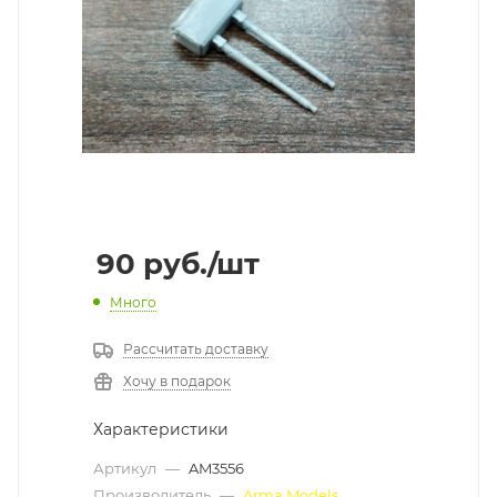
90
руб.
/шт
Много
Рассчитать доставку
Хочу в подарок
Характеристики
Артикул
—
AM3556
Производитель
—
Arma Models