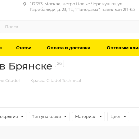
117393, Москва, метро Новые Черемушки, ул.
Гарибальди, д. 23, ТЦ "Панорама", павильон 2П-65.
ы
Статьи
Оплата и доставка
Оптовым кли
 в Брянске
26
—
я Citadel
Краска Citadel Technical
покрытия
Тип упаковки
Материал
Цвет