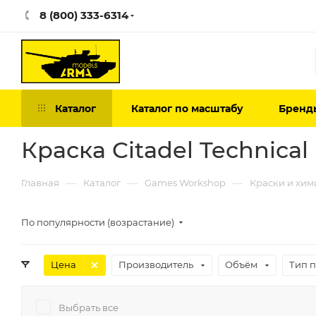
8 (800) 333-6314
Каталог
Каталог по масштабу
Бренд
Краска Citadel Technical
—
—
—
Главная
Каталог
Games Workshop
Краски и хими
По популярности (возрастание)
Цена
Производитель
Объём
Тип 
Выбрать все