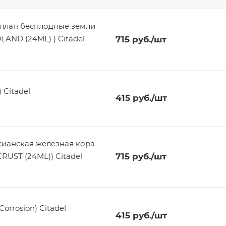
еллан бесплодные земли
AND (24ML) ) Citadel
715
руб.
/шт
 Citadel
415
руб.
/шт
cианская железная кора
UST (24ML)) Citadel
715
руб.
/шт
orrosion) Citadel
415
руб.
/шт