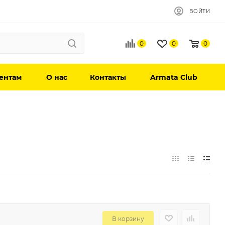
ВОЙТИ
0
0
0
ентам
О нас
Контакты
Armata Club
В корзину