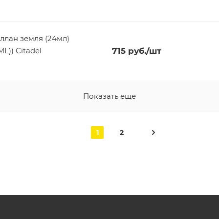
ллан земля (24мл)
)) Citadel
715
руб.
/шт
Показать еще
1
2