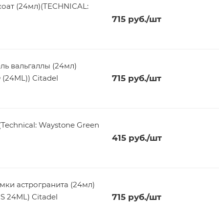
коат (24мл)(TECHNICAL:
715
руб.
/шт
ль вальгаллы (24мл)
24ML)) Citadel
715
руб.
/шт
Technical: Waystone Green
415
руб.
/шт
омки астрогранита (24мл)
 24ML) Citadel
715
руб.
/шт