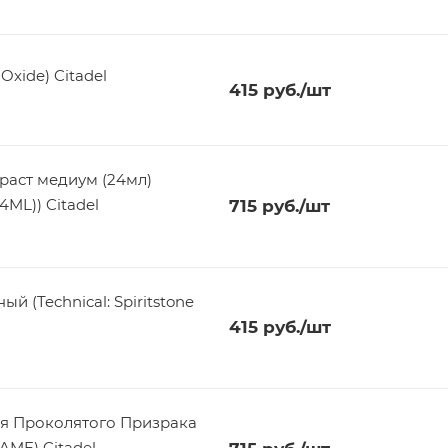
Oxide) Citadel
415
руб.
/шт
траст медиум (24мл)
ML)) Citadel
715
руб.
/шт
 (Technical: Spiritstone
415
руб.
/шт
мя Проколятого Призрака
AME) Citadel