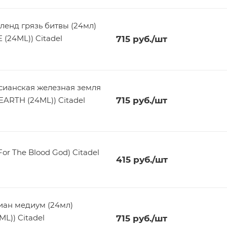
ленд грязь битвы (24мл)
(24ML)) Citadel
715
руб.
/шт
cианская железная земля
ARTH (24ML)) Citadel
715
руб.
/шт
or The Blood God) Citadel
415
руб.
/шт
иан медиум (24мл)
L)) Citadel
715
руб.
/шт