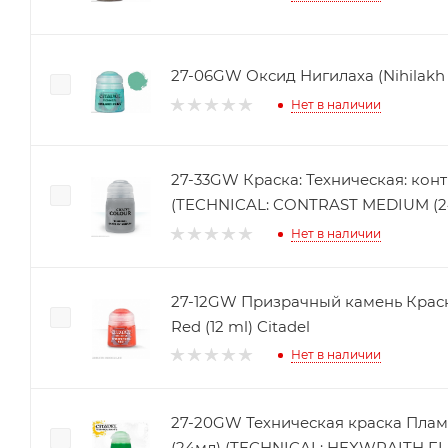
27-06GW Оксид Нигилаха (Nihilakh 
Нет в наличии
27-33GW Краска: Техническая: кон
(TECHNICAL: CONTRAST MEDIUM (24
Нет в наличии
27-12GW Призрачный камень Красный
Red (12 ml) Citadel
Нет в наличии
27-20GW Техническая краска Пла
(24мл) (TECHNICAL: HEXWRAITH FL