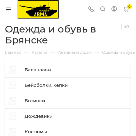
0
Одежда и обувь в
40
Брянске
—
—
—
Главная
Каталог
Активный отдых
Одежда и обувь
Балаклавы
Бейсболки, кепки
Ботинки
Дождевики
Костюмы