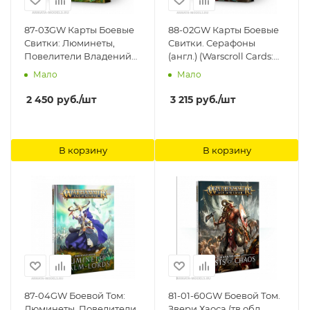
87-03GW Карты Боевые
88-02GW Карты Боевые
Свитки: Люминеты,
Свитки. Серафоны
Повелители Владений
(англ.) (Warscroll Cards:
(Warscroll Cards:
Seraphon (Eng)) Games
Мало
Мало
Lumineth Realm-lords
Workshop
(Eng)) Games Workshop
2 450
руб.
/шт
3 215
руб.
/шт
В корзину
В корзину
87-04GW Боевой Том:
81-01-60GW Боевой Том.
Люминеты, Повелители
Звери Хаоса (тв.обл.,