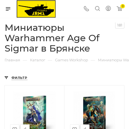
0
Миниатюры
181
Warhammer Age Of
Sigmar в Брянске
—
—
—
Главная
Каталог
Games Workshop
Миниатюры War
ФИЛЬТР