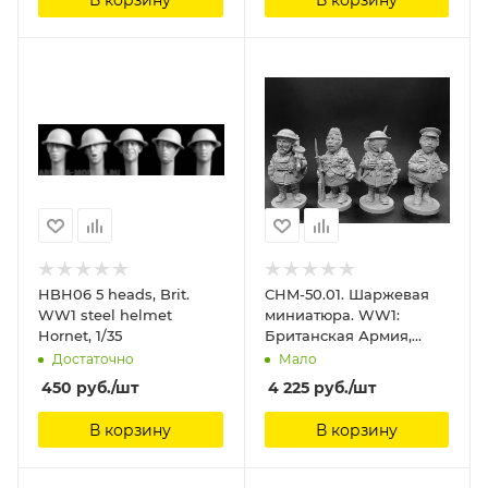
HBH06 5 heads, Brit.
CHM-50.01. Шаржевая
WW1 steel helmet
миниатюра. WW1:
Hornet, 1/35
Британская Армия,
набор №1 (пехота). В
Достаточно
Мало
комплекте 4 фигуры. 50
450
руб.
/шт
4 225
руб.
/шт
мм. Материал - смола.
Chronos Miniatures, 50
В корзину
В корзину
мм