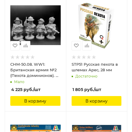
CHM-50.08. WW1:
STP51 Русская пехота в
Британская армия №2
шлемах Арес, 28 мм
(Пехота доминионов). В
Достаточно
комплекте 4 фигуры. 50
Мало
мм. Материал - смола.
4 225
руб.
/шт
1 805
руб.
/шт
Chronos Miniatures, 50
мм
В корзину
В корзину