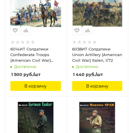
6014ИТ Солдатики
6038ИТ Солдатики
Confederate Troops
Union Artillery (American
(American Civil War)
Civil War) Italeri, 1/72
Italeri, 1/72
Достаточно
Достаточно
1 500
руб.
/шт
1 440
руб.
/шт
В корзину
В корзину