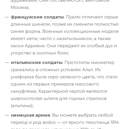
фуражками. Они поставляются с винтовкой
Мосина;
французские солдаты
. Пуалю отличают серые
длинные шинели, позже их сменили полностью
синяя форма. Военные коллекционные модели
имеют кепи, часто с назатыльником, а также
каски Адриана. Они передают их особый дух и
упорство в окопных боях;
итальянские солдаты
. Прототипы миниатюр
сражались в сложных условиях Альп. Их
униформа была серо-зеленого цвета, что стало
одним из первых примеров массового
камуфляжа. Характерной чертой являются
широкополая шляпа для горных стрелков
(альпини);
немецкая армия
. Вы можете выбрать любой
период и род войск — от яркого пехотинца 1914