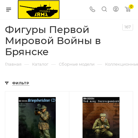
0
Фигуры Первой
167
Мировой Войны в
Брянске
—
—
—
Главная
Каталог
Сборные модели
Коллекционны
ФИЛЬТР