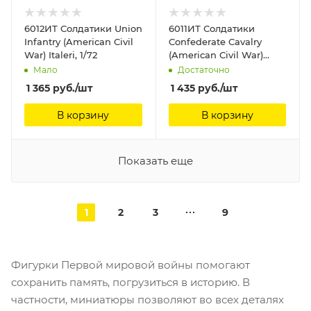
6012ИТ Солдатики Union
6011ИТ Солдатики
Infantry (American Civil
Confederate Cavalry
War) Italeri, 1/72
(American Civil War)
Italeri, 1/72
Мало
Достаточно
1 365
руб.
/шт
1 435
руб.
/шт
В корзину
В корзину
Показать еще
1
2
3
9
Фигурки Первой мировой войны помогают
сохранить память, погрузиться в историю. В
частности, миниатюры позволяют во всех деталях