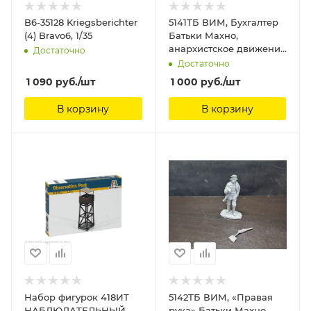
B6-35128 Kriegsberichter
5141ТБ ВИМ, Бухгалтер
(4) Bravo6, 1/35
Батьки Махно,
анархистское движение
Достаточно
Три Богатыря, 54 мм
Достаточно
1 090
руб.
/шт
1 000
руб.
/шт
В корзину
В корзину
Набор фигурок 418ИТ
5142ТБ ВИМ, «Правая
НАБЛЮДАТЕЛЬНЫЙ
рука» Батьки Махно,