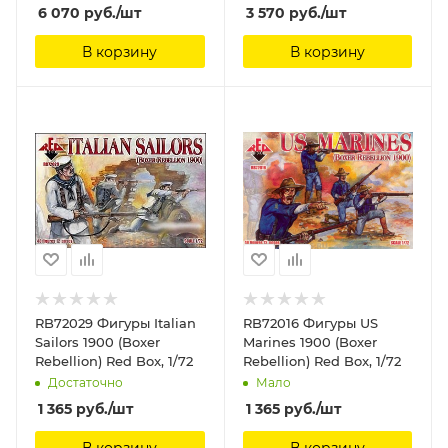
Chronos Miniatures, 50
6 070
руб.
/шт
3 570
руб.
/шт
мм
В корзину
В корзину
RB72029 Фигуры Italian
RB72016 Фигуры US
Sailors 1900 (Boxer
Marines 1900 (Boxer
Rebellion) Red Box, 1/72
Rebellion) Red Box, 1/72
Достаточно
Мало
1 365
руб.
/шт
1 365
руб.
/шт
В корзину
В корзину