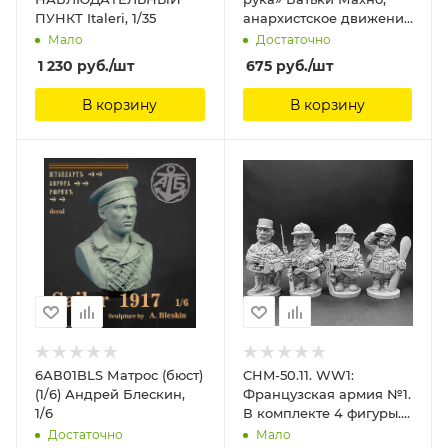
ПУНКТ Italeri, 1/35
анархистское движение
Три Богатыря, 54 мм
Мало
Достаточно
1 230
руб.
/шт
675
руб.
/шт
В корзину
В корзину
6АВ01BLS Матрос (бюст)
CHM-50.11. WW1:
(1/6) Андрей Блескин,
Французская армия №1.
1/6
В комплекте 4 фигуры.
Материал - смола.
Достаточно
Мало