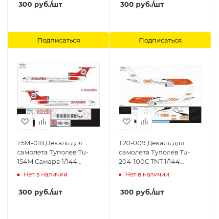
300
руб.
/шт
300
руб.
/шт
Подписаться
Подписаться
Т5М-018 Декаль для
Т20-009 Декаль для
самолета Туполев Tu-
самолета Туполев Tu-
154M Самара 1/144
204-100C TNT 1/144
Ascensio
Ascensio
Нет в наличии
Нет в наличии
300
руб.
/шт
300
руб.
/шт