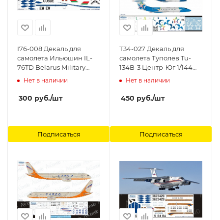
I76-008 Декаль для
Т34-027 Декаль для
самолета Ильюшин IL-
самолета Туполев Tu-
76TD Belarus Military
134B-3 Центр-Юг 1/144
Transport (EW-005DE)
Ascensio
Нет в наличии
Нет в наличии
1/144 Ascensio
300
руб.
/шт
450
руб.
/шт
Подписаться
Подписаться