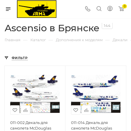
0
Ascensio в Брянске
144
—
—
—
Главная
Каталог
Дополнения к моделям
Декали
ФИЛЬТР
011-002 Декаль для
011-014 Декаль для
самолета McDouglas
самолета McDouglas