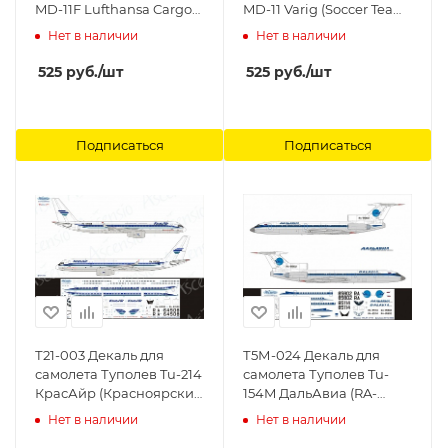
MD-11F Lufthansa Cargo
MD-11 Varig (Soccer Team)
1/144 Ascensio
1/144 Ascensio
Нет в наличии
Нет в наличии
525
руб.
/шт
525
руб.
/шт
Подписаться
Подписаться
Т21-003 Декаль для
Т5М-024 Декаль для
самолета Туполев Tu-214
самолета Туполев Tu-
КрасАйр (Красноярские
154M ДальАвиа (RA-
Авиалинии) 1/144
85114, RA-85802) 1/144
Нет в наличии
Нет в наличии
Ascensio
Ascensio