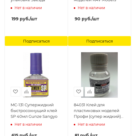
Нет в наличии
Нет в наличии
199
руб.
/шт
90
руб.
/шт
Подписаться
Подписаться
MC-131 Супержидкий
84031 Клей для
быстросохнущий клей
пластиковых моделей
SP 40мл Gunze Sangyo
Профи (супер жидкий)
10 мл АКАН
Нет в наличии
Нет в наличии
615
руб.
/шт
81
руб.
/шт