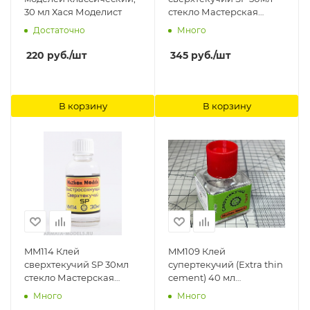
30 мл Хася Моделист
стекло Мастерская
Мажор Моделс
Достаточно
Много
220
руб.
/шт
345
руб.
/шт
В корзину
В корзину
MM114 Клей
MM109 Клей
сверхтекучий SP 30мл
супертекучий (Extra thin
стекло Мастерская
cement) 40 мл
Мажор Моделс
Мастерская Мажор
Много
Много
Моделс