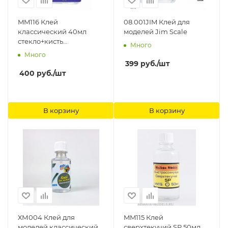
MM116 Клей
08.001JIM Клей для
классический 40мл
моделей Jim Scale
стекло+кисть
Много
Мастерская Мажор
Много
Моделс
399
руб.
/шт
400
руб.
/шт
В корзину
В корзину
ХМ004 Клей для
MM115 Клей
моделей классический,
сверхтекучий SP 50мл