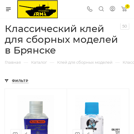
0
Классический клей
50
для сборных моделей
в Брянске
—
—
—
Главная
Каталог
Клей для сборных моделей
Клас
ФИЛЬТР