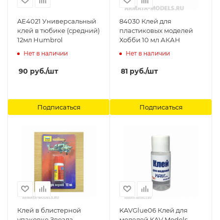
AE4021 Универсальный
84030 Клей для
клей в тюбике (средний)
пластиковых моделей
12мл Humbrol
Хобби 10 мл АКАН
Нет в наличии
Нет в наличии
90
руб.
/шт
81
руб.
/шт
Подписаться
Подписаться
Клей в блистерной
KAVGlue06 Клей для
упаковке Звезда
моделей KAV Models