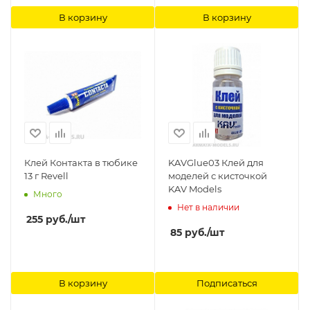
В корзину
В корзину
Клей Контакта в тюбике
KAVGlue03 Клей для
13 г Revell
моделей с кисточкой
KAV Models
Много
Нет в наличии
255
руб.
/шт
85
руб.
/шт
В корзину
Подписаться