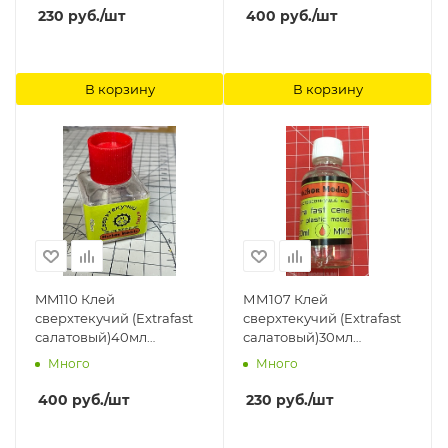
230
руб.
/шт
400
руб.
/шт
В корзину
В корзину
MM110 Клей
ММ107 Клей
сверхтекучий (Extrafast
сверхтекучий (Extrafast
салатовый)40мл
салатовый)30мл
Мастерская Мажор
Мастерская Мажор
Много
Много
Моделс
Моделс
400
руб.
/шт
230
руб.
/шт