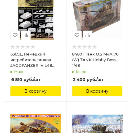
6369Д Немецкий
84801 Танк U.S M4A176
истребитель танков
(W) TANK Hobby Boss,
JAGDPANZER IV L48
1/48
Dragon, 1/35
Мало
Мало
6 810
руб.
/шт
2 400
руб.
/шт
В корзину
В корзину