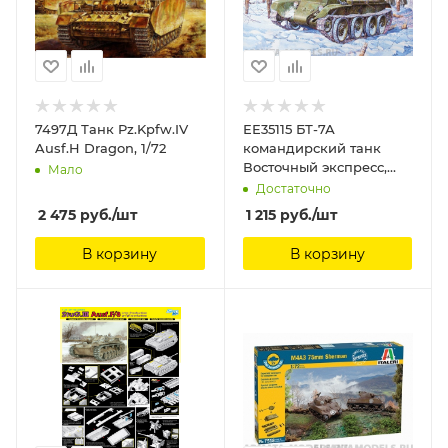
7497Д Танк Pz.Kpfw.IV
ЕЕ35115 БТ-7А
Ausf.H Dragon, 1/72
командирский танк
Восточный экспресс,
Мало
1/35
Достаточно
2 475
руб.
/шт
1 215
руб.
/шт
В корзину
В корзину