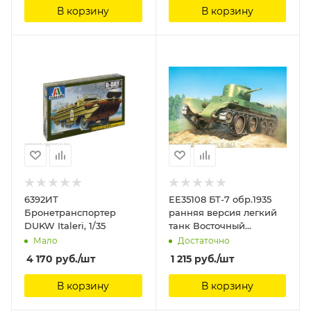
В корзину
В корзину
6392ИТ
ЕЕ35108 БТ-7 обр.1935
Бронетранспортер
ранняя версия легкий
DUKW Italeri, 1/35
танк Восточный
экспресс, 1/35
Мало
Достаточно
4 170
руб.
/шт
1 215
руб.
/шт
В корзину
В корзину