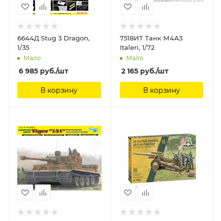
6644Д Stug 3 Dragon,
7518ИТ Танк М4А3
1/35
Italeri, 1/72
Мало
Мало
6 985
руб.
/шт
2 165
руб.
/шт
В корзину
В корзину