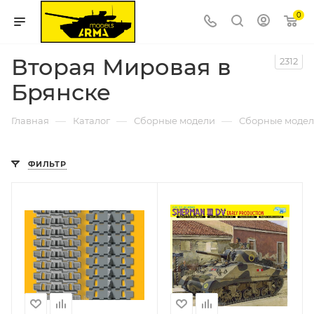
0
Вторая Мировая в
2312
Брянске
—
—
—
Главная
Каталог
Сборные модели
Сборные модел
ФИЛЬТР