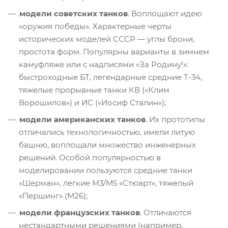
модели советских танков
. Воплощают идею
«оружия победы». Характерные черты
исторических моделей СССР — углы брони,
простота форм. Популярны варианты в зимнем
камуфляже или с надписями «За Родину!»:
быстроходные БТ, легендарные средние Т-34,
тяжелые прорывные танки КВ («Клим
Ворошилов») и ИС («Иосиф Сталин»);
модели американских танков
. Их прототипы
отличались технологичностью, имели литую
башню, воплощали множество инженерных
решений. Особой популярностью в
моделировании пользуются средние танки
«Шерман», легкие М3/М5 «Стюарт», тяжелый
«Першинг» (М26);
модели французских танков
. Отличаются
нестандартными решениями (например,