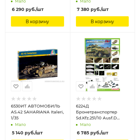
Мало
Мало
6 290
руб.
/шт
7 380
руб.
/шт
В корзину
В корзину
6530ИТ АВТОМОБИЛЬ
6224Д
AS.42 SAHARIANA Italeri,
Бронетранспортер
1/35
Sd.Kfz.251/10 Ausf.D
3.7cm PAK Dragon, 1/35
Мало
Мало
5 140
руб.
/шт
6 785
руб.
/шт