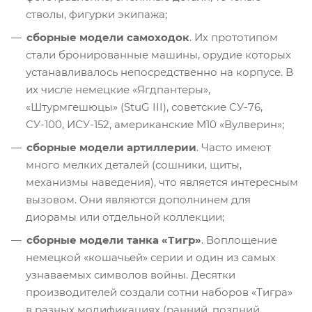
стволы, фигурки экипажа;
сборные модели самоходок
. Их прототипом
стали бронированные машины, орудие которых
устанавливалось непосредственно на корпусе. В
их числе немецкие «Ягдпантеры»,
«Штурмгешюцы» (StuG III), советские СУ-76,
СУ-100, ИСУ-152, американские M10 «Вулверин»;
сборные модели артиллерии
. Часто имеют
много мелких деталей (сошники, щиты,
механизмы наведения), что является интересным
вызовом. Они являются дополнинем для
диорамы или отдельной коллекции;
сборные модели танка «Тигр»
. Воплощение
немецкой «кошачьей» серии и один из самых
узнаваемых символов войны. Десятки
производителей создали сотни наборов «Тигра»
в разных модификациях (ранний, поздний,