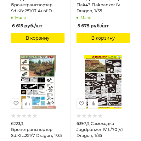
Бронетранспортер
Flak43 Flakpanzer IV
Sd.Kfz.251/17 Ausf.D
Dragon, 1/35
Dragon, 1/35
Мало
Мало
6 615
руб.
/шт
5 675
руб.
/шт
В корзину
В корзину
6223Д
6397Д Самоходка
Бронетранспортер
Jagdpanzer IV L/70(V)
Sd.Kfz.251/7 Dragon, 1/35
Dragon, 1/35