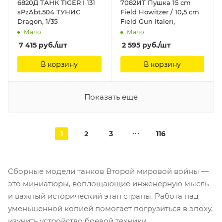
6820Д ТАНК TIGER I 131
7082ИТ Пушка 15 cm
sPzAbt.504 TУНИС
Field Howitzer / 10,5 cm
Dragon, 1/35
Field Gun Italeri,
Мало
Мало
7 415
руб.
/шт
2 595
руб.
/шт
В корзину
В корзину
Показать еще
1
2
3
116
Сборные модели танков Второй мировой войны —
это миниатюры, воплощающие инженерную мысль
и важный исторический этап страны. Работа над
уменьшенной копией помогает погрузиться в эпоху,
изучить устройство боевой техники.