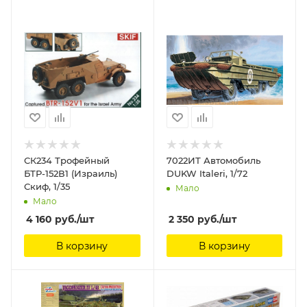
СК234 Трофейный
7022ИТ Автомобиль
БТР-152В1 (Израиль)
DUKW Italeri, 1/72
Скиф, 1/35
Мало
Мало
4 160
руб.
/шт
2 350
руб.
/шт
В корзину
В корзину