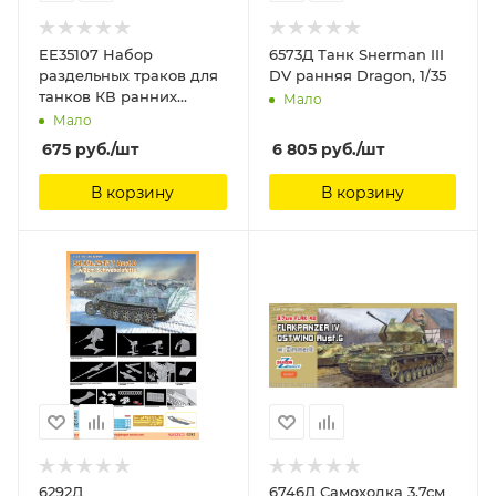
ЕЕ35107 Набор
6573Д Танк Sнerman III
раздельных траков для
DV ранняя Dragon, 1/35
танков КВ ранних
Мало
серий Восточный
Мало
экспресс, 1/35
675
руб.
/шт
6 805
руб.
/шт
В корзину
В корзину
6292Д
6746Д Самоходка 3,7см