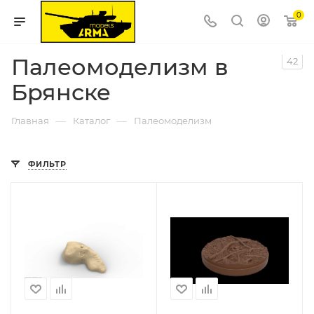
0
Палеомоделизм в
42
Брянске
—
—
Главная
Каталог
Палеомоделизм
ФИЛЬТР