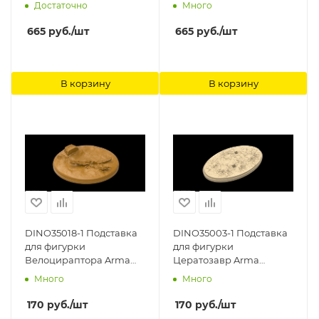
Models
Hobby
Достаточно
Много
665
руб.
/шт
665
руб.
/шт
В корзину
В корзину
DINO35018-1 Подставка
DINO35003-1 Подставка
для фигурки
для фигурки
Велоцираптора Arma
Цератозавр Arma
Models
Models
Много
Много
170
руб.
/шт
170
руб.
/шт