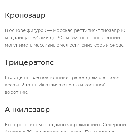
Кронозавр
В основе фигурок — морская рептилия-плиозавр 10
м в длину с зубами до 30 см. Уменьшенные копии
могут иметь массивные челюсти, сине-серый окрас.
Трицератопс
Его оценят все поклонники травоядных «танков»
весом 12 тонн. Их отличают рога и костяной
воротник.
Анкилозавр
Его прототипом стал динозавр, живший в Северной
Америке 70 миллионов лет назад. Большинству