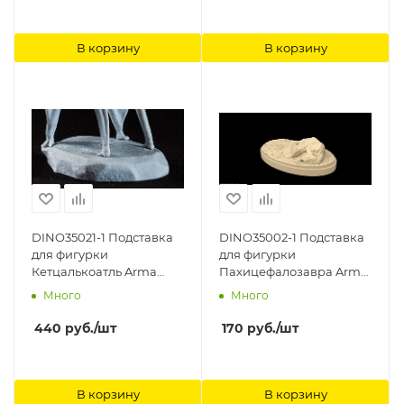
В корзину
В корзину
DINO35021-1 Подставка
DINO35002-1 Подставка
для фигурки
для фигурки
Кетцалькоатль Arma
Пахицефалозавра Arma
Models, 1/35
Models
Много
Много
440
руб.
/шт
170
руб.
/шт
В корзину
В корзину