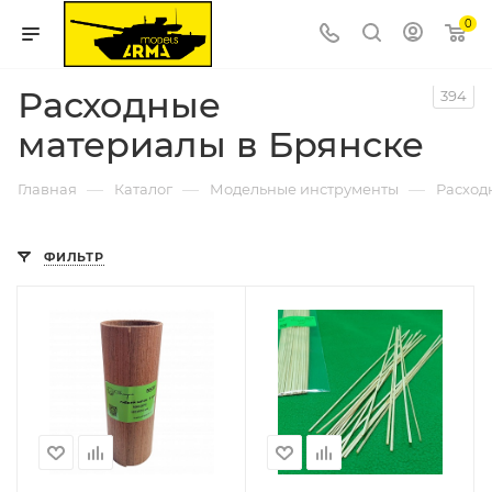
0
Расходные
394
материалы в Брянске
—
—
—
Главная
Каталог
Модельные инструменты
Расход
ФИЛЬТР