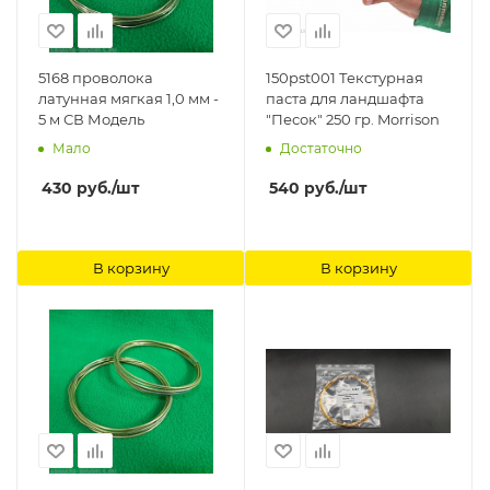
5168 проволока
150pst001 Текстурная
латунная мягкая 1,0 мм -
паста для ландшафта
5 м СВ Модель
"Песок" 250 гр. Morrison
Мало
Достаточно
430
руб.
/шт
540
руб.
/шт
В корзину
В корзину