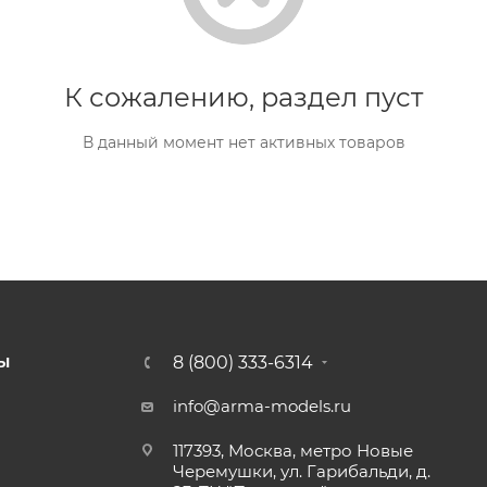
К сожалению, раздел пуст
В данный момент нет активных товаров
8 (800) 333-6314
Ы
info@arma-models.ru
117393, Москва, метро Новые
Черемушки, ул. Гарибальди, д.