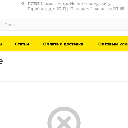
117393, Москва, метро Новые Черемушки, ул.
Гарибальди, д. 23, ТЦ "Панорама", павильон 2П-65.
ы
Статьи
Оплата и доставка
Оптовым кли
е