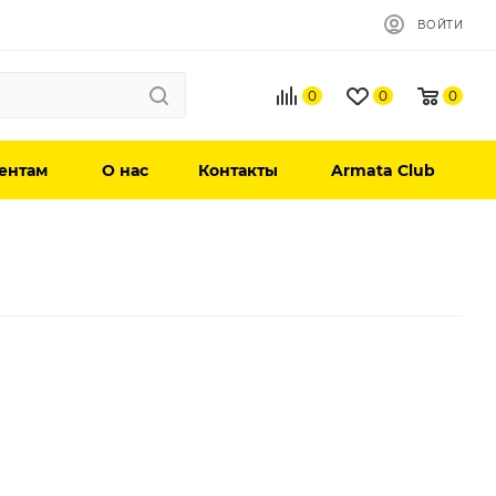
ВОЙТИ
0
0
0
ентам
О нас
Контакты
Armata Club