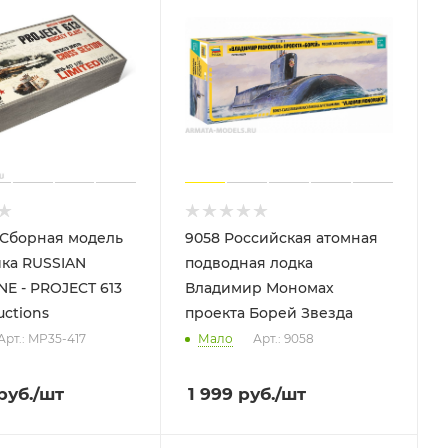
 Сборная модель
9058 Российская атомная
ика RUSSIAN
подводная лодка
E - PROJECT 613
Владимир Мономах
uctions
проекта Борей Звезда
Арт.: MP35-417
Мало
Арт.: 9058
руб.
/шт
1 999
руб.
/шт