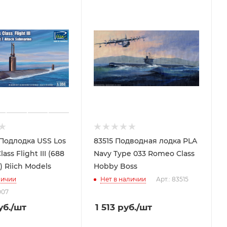
Подлодка USS Los
83515 Подводная лодка PLA
ass Flight III (688
Navy Type 033 Romeo Class
 Riich Models
Hobby Boss
личии
Нет в наличии
Арт.: 83515
007
б.
/шт
1 513
руб.
/шт