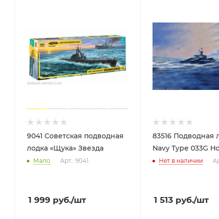
9041 Советская подводная
83516 Подводная 
лодка «Щука» Звезда
Navy Type 033G H
Мало
Арт.: 9041
Нет в наличии
Ар
1 999
руб.
/шт
1 513
руб.
/шт