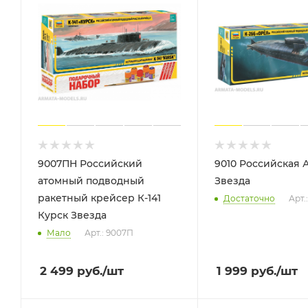
9007ПН Российский
9010 Российская
атомный подводный
Звезда
ракетный крейсер К-141
Достаточно
Арт.
Курск Звезда
Мало
Арт.: 9007П
2 499
руб.
/шт
1 999
руб.
/шт