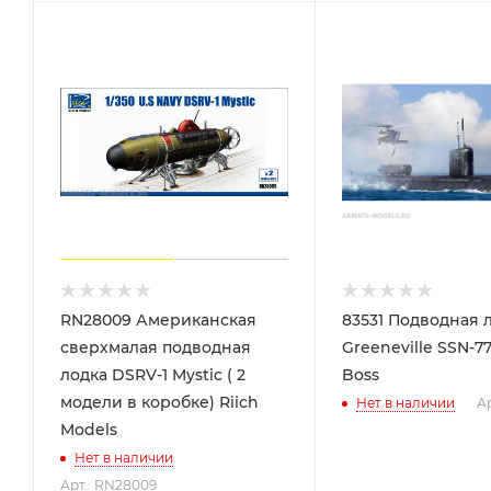
RN28009 Американская
83531 Подводная лод
сверхмалая подводная
Greeneville SSN-7
лодка DSRV-1 Mystic ( 2
Boss
модели в коробке) Riich
Нет в наличии
Ар
Models
Нет в наличии
Арт.: RN28009