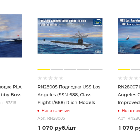
лодка PLA
RN28005 Подлодка USS Los
RN28007 
obby Boss
Angeles (SSN-688, Class
Angeles Cl
Flight I/688) Riich Models
Improved)
т.: 83516
Нет в наличии
Нет в на
Арт.: RN28005
Арт.: RN28
1 070
руб.
/шт
1 070
ру