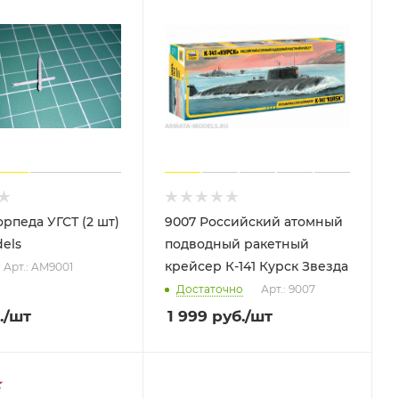
рпеда УГСТ (2 шт)
9007 Российский атомный
els
подводный ракетный
крейсер К-141 Курск Звезда
Арт.: AM9001
Достаточно
Арт.: 9007
.
/шт
1 999
руб.
/шт