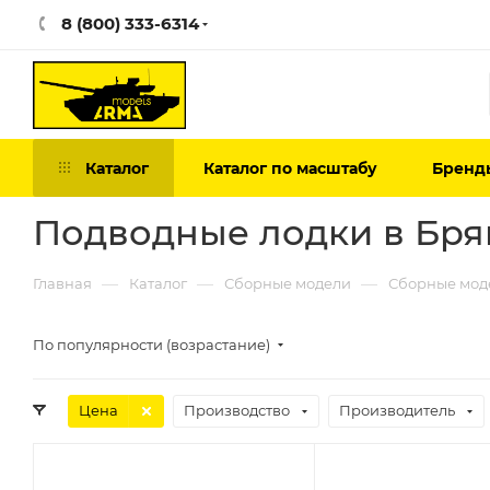
8 (800) 333-6314
Каталог
Каталог по масштабу
Бренд
Подводные лодки в Бря
—
—
—
Главная
Каталог
Сборные модели
Сборные мод
По популярности (возрастание)
Цена
Производство
Производитель