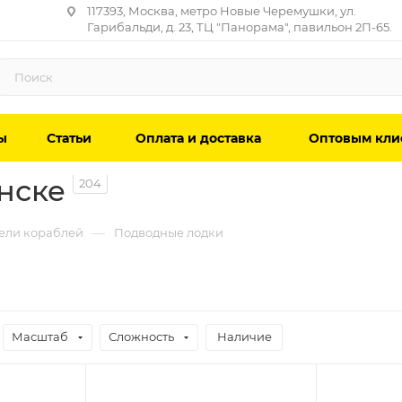
117393, Москва, метро Новые Черемушки, ул.
Гарибальди, д. 23, ТЦ "Панорама", павильон 2П-65.
ы
Статьи
Оплата и доставка
Оптовым кли
нске
204
—
ели кораблей
Подводные лодки
Масштаб
Сложность
Наличие