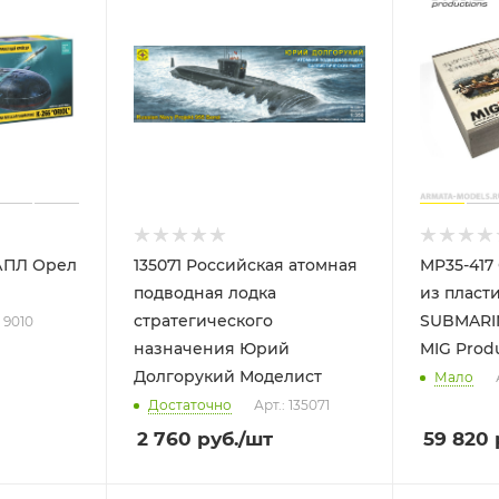
 АПЛ Орел
135071 Российская атомная
MP35-417
подводная лодка
из пласт
стратегического
SUBMARIN
: 9010
назначения Юрий
MIG Prod
Долгорукий Моделист
Мало
Достаточно
Арт.: 135071
2 760
руб.
/шт
59 820