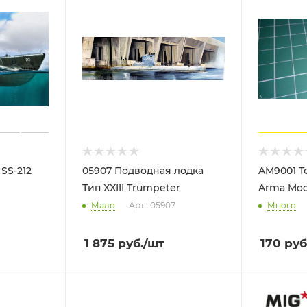
SS-212
05907 Подводная лодка
AM9001 То
Тип XXIII Trumpeter
Arma Mod
Мало
Арт.: 05907
Много
1 875
руб.
/шт
170
руб