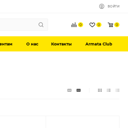
ВОЙТИ
0
0
0
ентам
О нас
Контакты
Armata Club