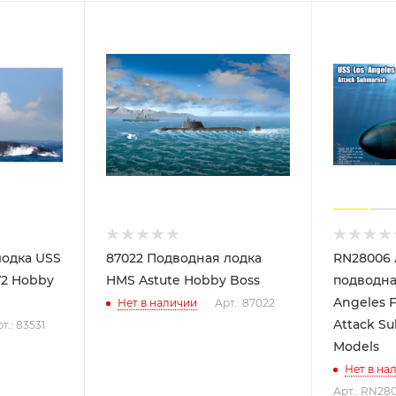
ка USS
87022 Подводная лодка
RN28006
72 Hobby
HMS Astute Hobby Boss
подводна
Angeles Fl
Нет в наличии
Арт.: 87022
Attack Su
т.: 83531
Models
Нет в на
Арт.: RN28