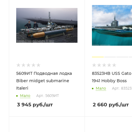
5609ИТ Подводная лодка
83523HB USS Gato 
Biber midget submarine
1941 Hobby Boss
Italeri
Мало
Арт.: 83523
Мало
Арт.: 5609ИТ
3 945
руб.
/шт
2 660
руб.
/шт