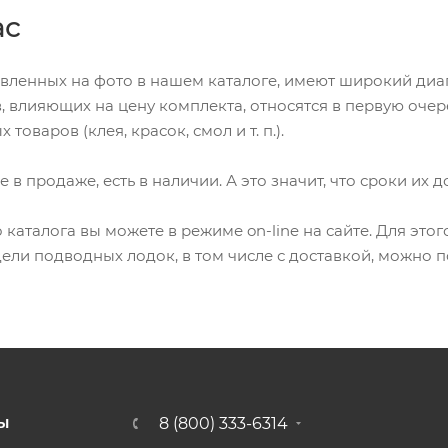
ас
ленных на фото в нашем каталоге, имеют широкий диапа
в, влияющих на цену комплекта, относятся в первую оче
оваров (клея, красок, смол и т. п.).
в продаже, есть в наличии. А это значит, что сроки их
аталога вы можете в режиме on-line на сайте. Для этог
и подводных лодок, в том числе с доставкой, можно по 
8 (800) 333-6314
Ы