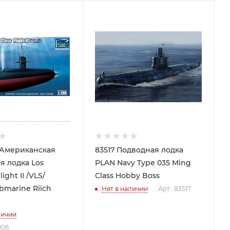
 Американская
83517 Подводная лодка
я лодка Los
PLAN Navy Type 035 Ming
ight II /VLS/
Class Hobby Boss
bmarine Riich
Нет в наличии
Арт.: 83517
личии
006