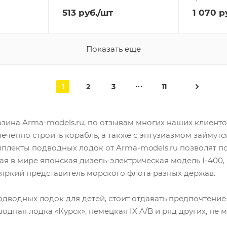
513
руб.
/шт
1 070
ру
Показать еще
1
2
3
11
ина Arma-models.ru, по отзывам многих наших клиентов
влеченно строить корабль, а также с энтузиазмом займу
мплекты подводных лодок от Arma-models.ru позволят 
я в мире японская дизель-электрическая модель I-400
 яркий представитель морского флота разных держав.
дводных лодок для детей, стоит отдавать предпочтение
водная лодка «Курск», немецкая IX A/B и ряд других, не