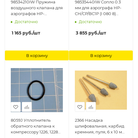
98534210IW Пружина
98535440IW Cопло 0.3
воздушного клапана для
мм для аэрографа HP-
аэрографов HP-
CH/CP/BC1P (I 080 8)
BS/SBS/CS (I 510 4) Anest
Anest Iwata
Достаточно
Достаточно
Iwata
1 165
руб.
/шт
3 855
руб.
/шт
В корзину
В корзину
8059J Уплотнитель
2366 Насадка
обратного клапана к
шлифовальная, карбид
компрессору 1226, 1228
кремния, пуля, 6 х 10 мм,
Jas
3шт./уп., блистер Jas