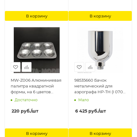
В корзину
В корзину
MW-Z006 Алюминиевая
98535660 Бачок
палитра квадратной
металический для
формы, на 6 цветов
аэрографа HP-TH (I 070
ManWah
8) Anest Iwata
Достаточно
Мало
220
руб.
/шт
6 425
руб.
/шт
В корзину
В корзину