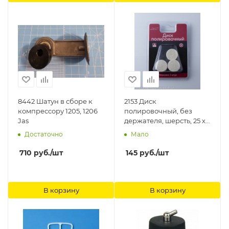
8442 Шатун в сборе к
2153 Диск
компрессору 1205, 1206
полировочный, без
Jas
держателя, шерсть, 25 х 5
мм, 5шт./уп., блистер Jas
Достаточно
Мало
710
руб.
/шт
145
руб.
/шт
В корзину
В корзину