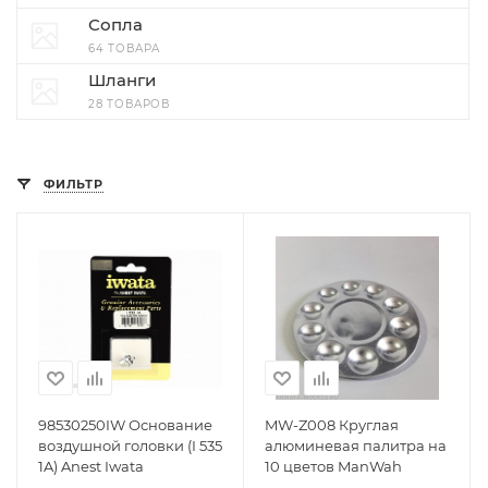
Сопла
64 ТОВАРА
Шланги
28 ТОВАРОВ
ФИЛЬТР
98530250IW Основание
MW-Z008 Круглая
воздушной головки (I 535
алюминевая палитра на
1A) Anest Iwata
10 цветов ManWah