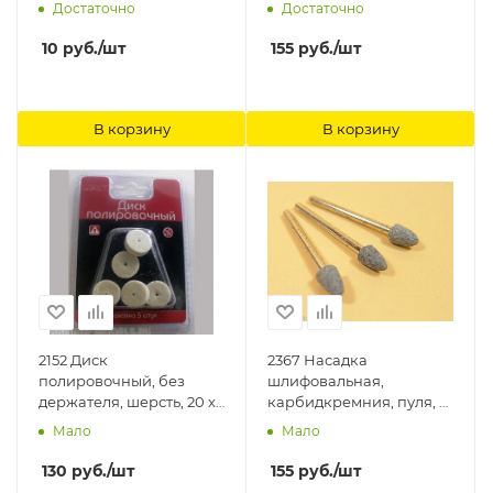
Достаточно
Достаточно
10
руб.
/шт
155
руб.
/шт
В корзину
В корзину
2152 Диск
2367 Насадка
полировочный, без
шлифовальная,
держателя, шерсть, 20 х
карбидкремния, пуля, 8
5 мм, 5шт./уп., блистер
х 15 мм, 3 шт./уп., блистер
Мало
Мало
Jas
Jas
130
руб.
/шт
155
руб.
/шт