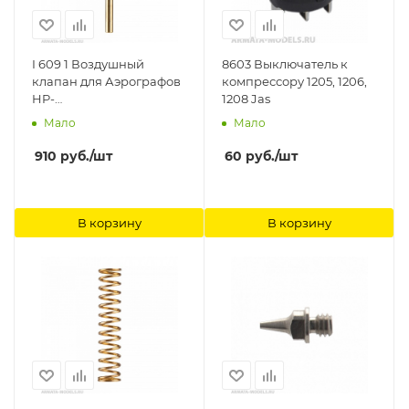
I 609 1 Воздушный
8603 Выключатель к
клапан для Аэрографов
компрессору 1205, 1206,
HP-
1208 Jas
BCS/BS/SBS/CS/SAR/AR/BCR/BR/CR/CR3
Мало
Мало
Anest Iwata
910
руб.
/шт
60
руб.
/шт
В корзину
В корзину