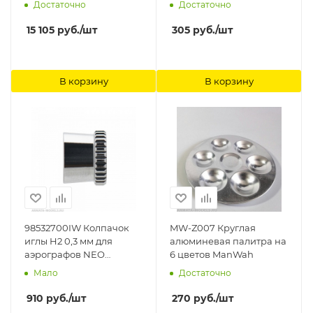
Достаточно
Достаточно
15 105
руб.
/шт
305
руб.
/шт
В корзину
В корзину
98532700IW Колпачок
MW-Z007 Круглая
иглы H2 0,3 мм для
алюминевая палитра на
аэрографов NEO
6 цветов ManWah
CN/BCN (N 110 1) Anest
Мало
Достаточно
Iwata
910
руб.
/шт
270
руб.
/шт