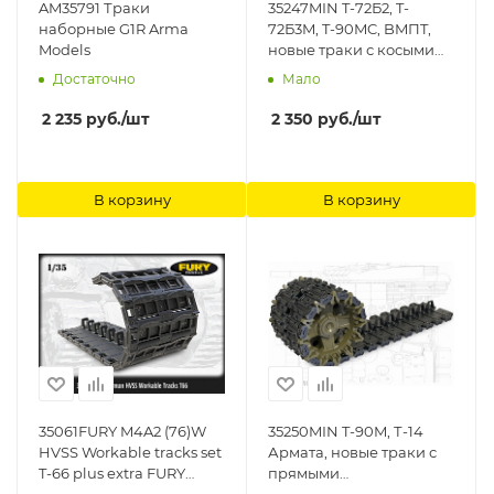
AM35791 Траки
35247MIN T-72Б2, T-
наборные G1R Arma
72Б3M, T-90MC, BMПT,
Models
новые траки с косыми
грунтозацепами плюс
Достаточно
Мало
ведущие звезды
MINIARM
2 235
руб.
/шт
2 350
руб.
/шт
В корзину
В корзину
35061FURY M4A2 (76)W
35250MIN T-90M, Т-14
HVSS Workable tracks set
Армата, новые траки с
T-66 plus extra FURY
прямыми