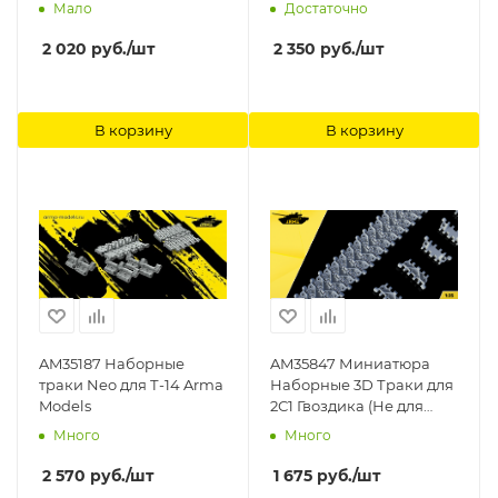
models
грунтозацепами плюс
Мало
Достаточно
ведущие звезды+
запаски MINIARM
2 020
руб.
/шт
2 350
руб.
/шт
В корзину
В корзину
AM35187 Наборные
AM35847 Миниатюра
траки Neo для Т-14 Arma
Наборные 3D Траки для
Models
2С1 Гвоздика (Не для
свободной продажи)
Много
Много
Arma Models
2 570
руб.
/шт
1 675
руб.
/шт