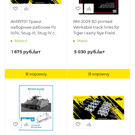
AM35701 Траки
RM-2029 3D printed
наборные рабочие Pz
Workable track links for
III/IV, Stug-III, Stug IV с
Tiger I early Rye Field
уширителями
Model (RFM)
Много
Мало
"winterketten" (зимние).
3D печать Arma Models
1 675
руб.
/шт
5 030
руб.
/шт
В корзину
В корзину