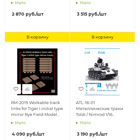
SCORPION, SCIMITAR,
Rye Field Model (RFM)
Мало
Мало
машины семейства
CVR(T) ранний тип 1/35
2 870
руб.
/шт
3 515
руб.
/шт
Friulmodel
В корзину
В корзину
RM-2019 Workable track
ATL-16-01
links for Tiger I initial type
Металлические траки
mirror Rye Field Model
Toldi / Nimrod 1/16
(RFM)
Friulmodel
Мало
Мало
4 090
руб.
/шт
3 190
руб.
/шт