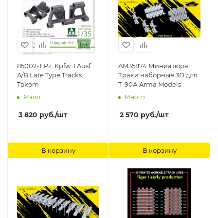
85002-T Pz. Kpfw. I Ausf.
AM35874 Миниатюра
A/B Late Type Tracks
Траки наборные 3D для
Takom
Т-90А Arma Models
Мало
Много
3 820
руб.
/шт
2 570
руб.
/шт
В корзину
В корзину