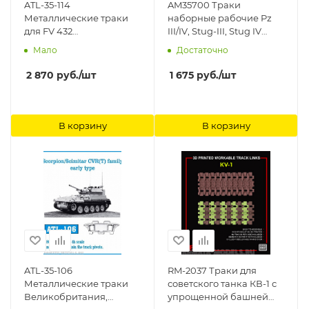
ATL-35-114
AM35700 Траки
Металлические траки
наборные рабочие Pz
для FV 432
III/IV, Stug-III, Stug IV
Великобритании
поздние. 3D печать
Мало
Достаточно
Friulmodel
Arma Models
2 870
руб.
/шт
1 675
руб.
/шт
В корзину
В корзину
ATL-35-106
RM-2037 Траки для
Металлические траки
советского танка КВ-1 с
Великобритания,
упрощенной башней