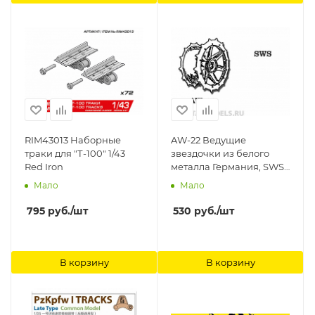
RIM43013 Наборные
AW-22 Ведущие
траки для "Т-100" 1/43
звездочки из белого
Red Iron
металла Германия, SWS
(в наборе два ведущих
Мало
Мало
колеса) 1/35 Friulmodel
795
руб.
/шт
530
руб.
/шт
В корзину
В корзину