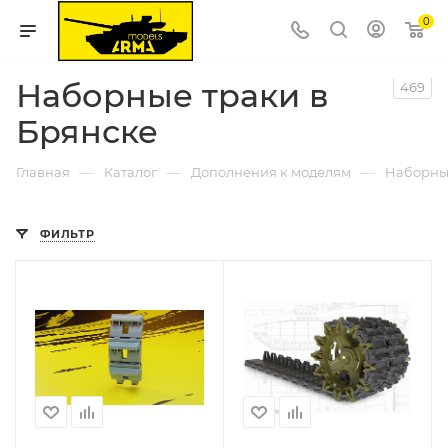
0
Наборные траки в
469
Брянске
—
—
—
Главная
Каталог
Дополнения к моделям
Наборны
ФИЛЬТР