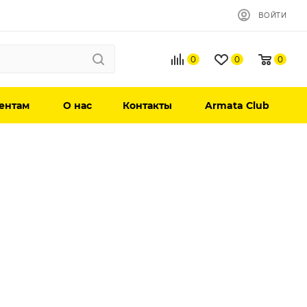
ВОЙТИ
0
0
0
ентам
О нас
Контакты
Armata Club