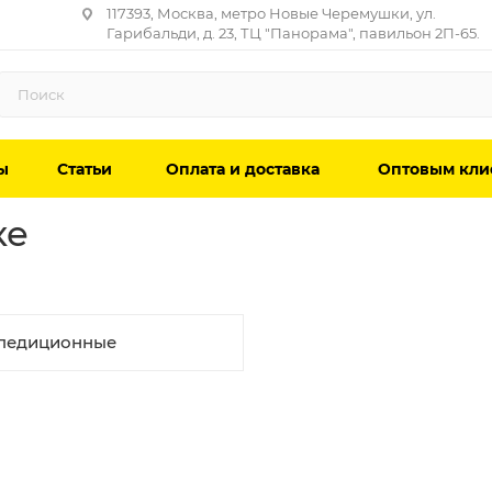
117393, Москва, метро Новые Черемушки, ул.
Гарибальди, д. 23, ТЦ "Панорама", павильон 2П-65.
ы
Статьи
Оплата и доставка
Оптовым кли
ке
педиционные