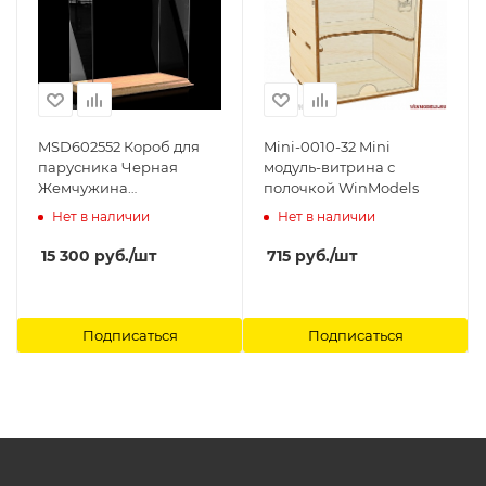
MSD602552 Короб для
Mini-0010-32 Mini
парусника Черная
модуль-витрина с
Жемчужина
полочкой WinModels
600х250х520 мм. на дер.
Нет в наличии
Нет в наличии
основании Модель-
Сервис
15 300
руб.
/шт
715
руб.
/шт
Подписаться
Подписаться