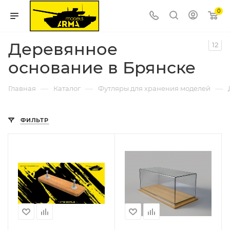
0
Деревянное
12
основание в Брянске
—
—
—
Главная
Каталог
Футляры для хранения моделей
ФИЛЬТР