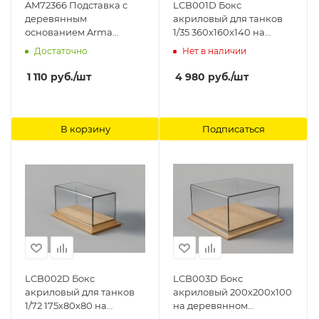
AM72366 Подставка с
LCB001D Бокс
деревянным
акриловый для танков
основанием Arma
1/35 360х160х140 на
Models
деревянном основании
Достаточно
Нет в наличии
LemonCraft
1 110
руб.
/шт
4 980
руб.
/шт
В корзину
Подписаться
LCB002D Бокс
LCB003D Бокс
акриловый для танков
акриловый 200х200х100
1/72 175х80х80 на
на деревянном