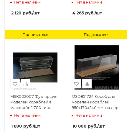
деревянном основании
основании LemonCraft
Нет в наличии
Нет в наличии
LemonCraft
2 120
руб.
/шт
4 265
руб.
/шт
Подписаться
Подписаться
MSK002007 Футляр для
MSD851724 Короб для
моделей кораблей в
моделей кораблей
масштабе 1:700 типа
850х170х240 мм. на дер.
Дредноут Модель-
основании Модель-
Нет в наличии
Нет в наличии
Сервис
Сервис
1 890
руб.
/шт
10 800
руб.
/шт