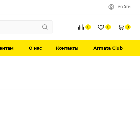
ВОЙТИ
0
0
0
ентам
О нас
Контакты
Armata Club