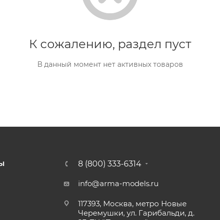
К сожалению, раздел пуст
В данный момент нет активных товаров
8 (800) 333-6314
Ы
info@arma-models.ru
117393, Москва, метро Новые
Черемушки, ул. Гарибальди, д.