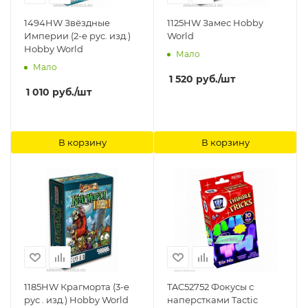
1494HW Звёздные
1125HW Замес Hobby
Империи (2-е рус. изд.)
World
Hobby World
Мало
Мало
1 520
руб.
/шт
1 010
руб.
/шт
В корзину
В корзину
1185HW Крагморта (3-е
TAC52752 Фокусы с
рус . изд.) Hobby World
наперстками Tactic