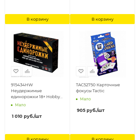
В корзину
В корзину
915434HW
TAC52750 Карточные
Неудержимые
фокусы Tactic
единорожки 18+ Hobby
Мало
World
Мало
905
руб.
/шт
1 010
руб.
/шт
В корзину
В корзину