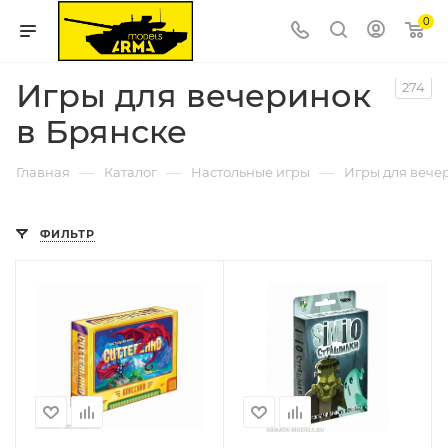
0
Игры для вечеринок
274
в Брянске
—
—
—
Главная
Каталог
Настольные игры
Игры для вече
ФИЛЬТР