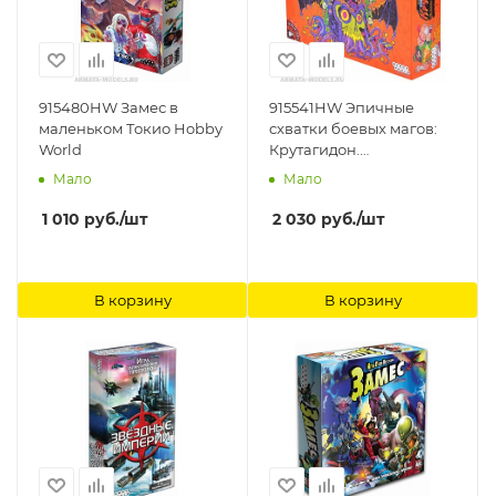
915480HW Замес в
915541HW Эпичные
маленьком Токио Hobby
схватки боевых магов:
World
Крутагидон.
Экстремально острый
Мало
Мало
чипсихоз Hobby World
1 010
руб.
/шт
2 030
руб.
/шт
В корзину
В корзину