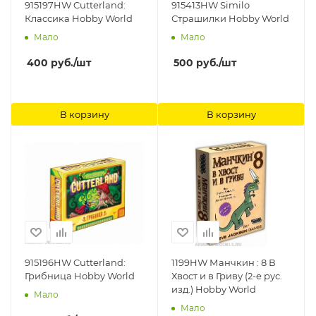
915197HW Cutterland:
915413HW Similo
Классика Hobby World
Страшилки Hobby World
Мало
Мало
400
руб.
/шт
500
руб.
/шт
В корзину
В корзину
915196HW Cutterland:
1199HW Манчкин : 8 В
Грибница Hobby World
Хвост и в Гриву (2-е рус.
изд.) Hobby World
Мало
Мало