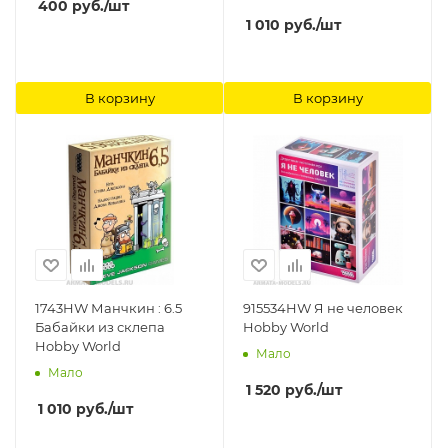
400
руб.
/шт
1 010
руб.
/шт
В корзину
В корзину
1743HW Манчкин : 6.5
915534HW Я не человек
Бабайки из склепа
Hobby World
Hobby World
Мало
Мало
1 520
руб.
/шт
1 010
руб.
/шт