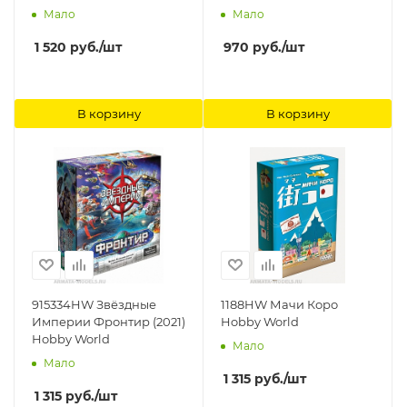
Мало
Мало
1 520
руб.
/шт
970
руб.
/шт
В корзину
В корзину
915334HW Звёздные
1188HW Мачи Коро
Империи Фронтир (2021)
Hobby World
Hobby World
Мало
Мало
1 315
руб.
/шт
1 315
руб.
/шт