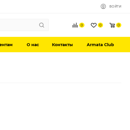
ВОЙТИ
0
0
0
ентам
О нас
Контакты
Armata Club