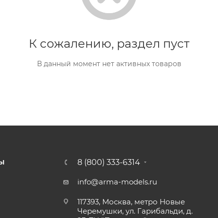
К сожалению, раздел пуст
В данный момент нет активных товаров
8 (800) 333-6314
Ы
info@arma-models.ru
117393, Москва, метро Новые
Черемушки, ул. Гарибальди, д.