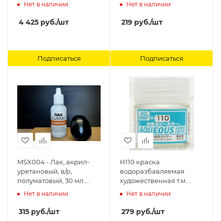
неодходимости
Нет в наличии
Нет в наличии
разбавлять 64001 и
отверждать 64012) АКАН
4 425
руб.
/шт
219
руб.
/шт
Подписаться
Подписаться
MSX004 - Лак, акрил-
H110 краска
уретановый, в/р,
водоразбавляемая
полуматовый, 30 мл.
художественная т.м.
Модель-Сервис
MR.HOBBY 10мл. SEMI-
Нет в наличии
Нет в наличии
GLOSS CLEAR Gunze
Sangyo
315
руб.
/шт
279
руб.
/шт