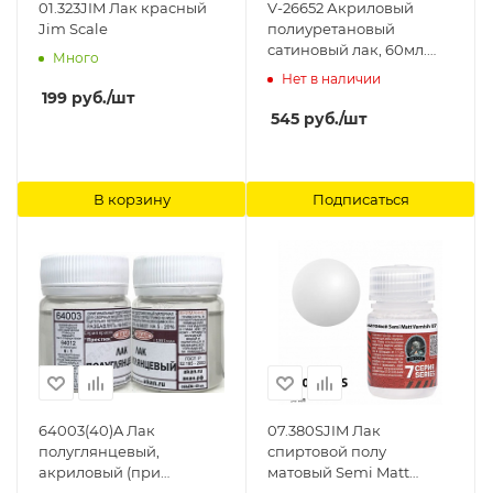
01.323JIM Лак красный
V-26652 Акриловый
Jim Scale
полиуретановый
сатиновый лак, 60мл.
Много
Vallejo
Нет в наличии
199
руб.
/шт
545
руб.
/шт
В корзину
Подписаться
64003(40)A Лак
07.380SJIM Лак
полуглянцевый,
спиртовой полу
акриловый (при
матовый Semi Matt