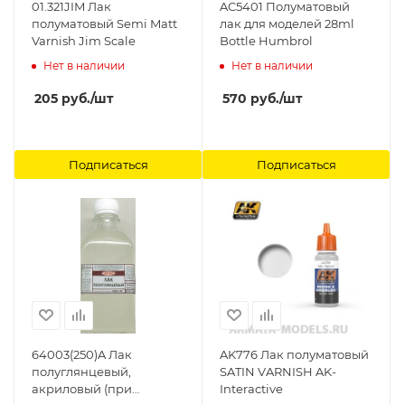
01.321JIM Лак
AC5401 Полуматовый
полуматовый Semi Matt
лак для моделей 28ml
Varnish Jim Scale
Bottle Humbrol
Нет в наличии
Нет в наличии
205
руб.
/шт
570
руб.
/шт
Подписаться
Подписаться
64003(250)A Лак
AK776 Лак полуматовый
полуглянцевый,
SATIN VARNISH AK-
акриловый (при
Interactive