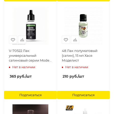
V-70522 Лак
48 Лак полуматовый
универсальный
(сатин), 15 мл Хася
сатиновый серии Model
Моделист
и Game б.17мл Vallejo
Нет в наличии
Нет в наличии
365
руб.
/шт
210
руб.
/шт
Подписаться
Подписаться