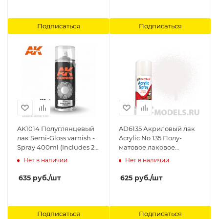
Подписаться
Подписаться
AK1014 Полуглянцевый
AD6135 Акриловый лак
лак Semi-Gloss varnish -
Acrylic No 135 Полу-
Spray 400ml (Includes 2
матовое лаковое
nozzles) AK-Interactive
покрытие - Modellers
Нет в наличии
Нет в наличии
Spray 150 ML Humbrol
635
руб.
/шт
625
руб.
/шт
Подписаться
Подписаться