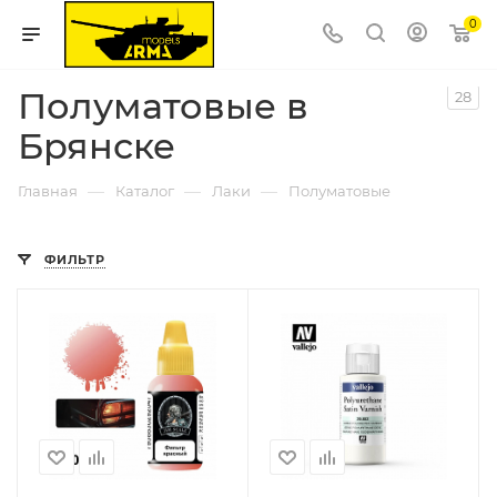
0
Полуматовые в
28
Брянске
—
—
—
Главная
Каталог
Лаки
Полуматовые
ФИЛЬТР