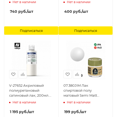
неодходимости
Varnish 30мл Jim Scale
Нет в наличии
Нет в наличии
разбавлять 64001 и
отверждать 64012) АКАН
740
руб.
/шт
400
руб.
/шт
Подписаться
Подписаться
V-27652 Акриловый
07.380JIM Лак
полиуретановый
спиртовой полу
сатиновый лак, 200мл.
матовый Semi Matt
Vallejo
Varnish Jim Scale
Нет в наличии
Нет в наличии
1 195
руб.
/шт
199
руб.
/шт