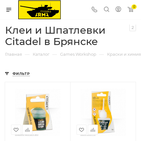
0
Клеи и Шпатлевки
2
Citadel в Брянске
—
—
—
Главная
Каталог
Games Workshop
Краски и химия 
ФИЛЬТР