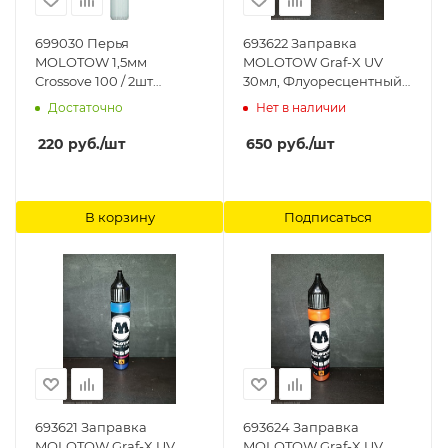
699030 Перья
693622 Заправка
MOLOTOW 1,5мм
MOLOTOW Graf-X UV
Crossove 100 / 2шт
30мл, Флуоресцентный
699030 MOLOTOW
Зеленый, шт MOLOTOW
Достаточно
Нет в наличии
220
руб.
/шт
650
руб.
/шт
В корзину
Подписаться
693621 Заправка
693624 Заправка
MOLOTOW Graf-X UV
MOLOTOW Graf-X UV