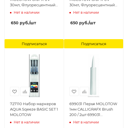
30мл, Флуоресцентный
30мл, Флуоресцентный
Синий, шт MOLOTOW
Оранжевый, шт
Нет в наличии
Нет в наличии
MOLOTOW
650
руб.
/шт
650
руб.
/шт
Подписаться
Подписаться
727110 Набор маркеров
699031 Перья MOLOTOW
AQUA Sqeeze BASIC SET 1
1мм CALLIGRAFX Brush
MOLOTOW
200 / 2шт 699031
MOLOTOW
Нет в наличии
Нет в наличии