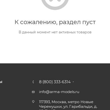
К сожалению, раздел пуст
В данный момент нет активных товаров
8 (800) 333-6314
Ы
info@arma-models.ru
117393, Москва, метро Новые
Черемушки, ул. Гарибальди, д.