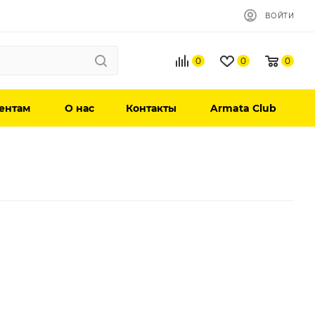
ВОЙТИ
0
0
0
ентам
О нас
Контакты
Armata Club