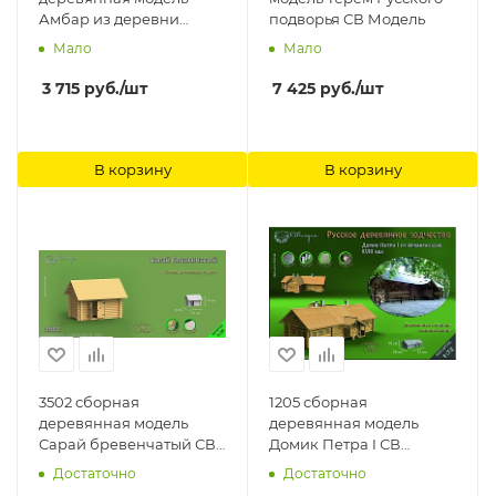
Амбар из деревни
подворья СВ Модель
Коккойла СВ Модель
Мало
Мало
3 715
руб.
/шт
7 425
руб.
/шт
В корзину
В корзину
3502 сборная
1205 сборная
деревянная модель
деревянная модель
Сарай бревенчатый СВ
Домик Петра I СВ
Модель
Модель
Достаточно
Достаточно