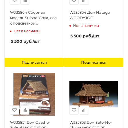
WJ35864 Сборная
WJ35854 Дом Hatago
модель Suisha-Goya, дом
WOODYJOE
с подсветкой
Нет в наличии
WOODYJOE
Нет в наличии
5 500
руб.
/шт
5 500
руб.
/шт
Подписаться
Подписаться
WJ35851 Дом Gassho-
WJ35853 Дом Sato-No-
Zukuri WOODYJOE
Chaya WOODYJOE