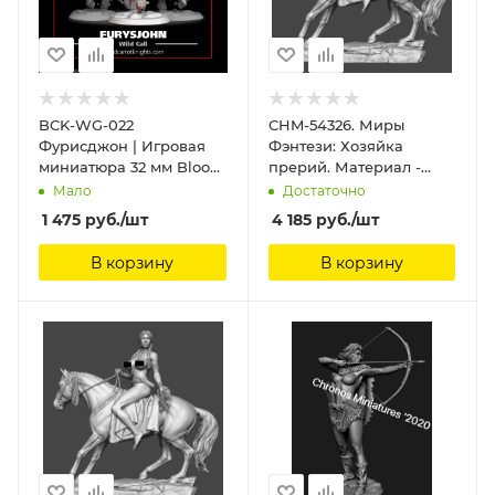
BCK-WG-022
CHM-54326. Миры
Фурисджон | Игровая
Фэнтези: Хозяйка
миниатюра 32 мм Blood
прерий. Материал -
Carrot Knights,
смола. Chronos
Мало
Достаточно
Miniatures, 54 мм
1 475
руб.
/шт
4 185
руб.
/шт
В корзину
В корзину