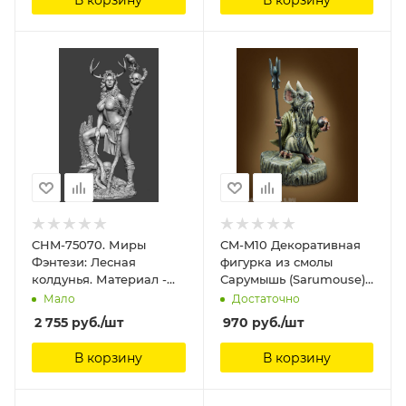
CHM-75070. Миры
CM-M10 Декоративная
Фэнтези: Лесная
фигурка из смолы
колдунья. Материал -
Сарумышь (Sarumouse)
смола. Chronos
ScaleBro, 40 мм
Мало
Достаточно
Miniatures, 75 мм
2 755
руб.
/шт
970
руб.
/шт
В корзину
В корзину