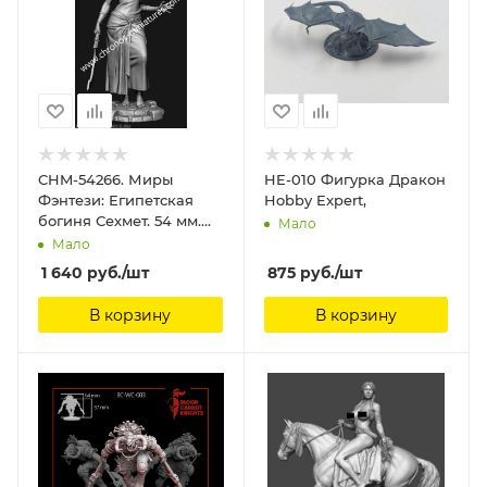
CHM-54266. Миры
HE-010 Фигурка Дракон
Фэнтези: Египетская
Hobby Expert,
богиня Сехмет. 54 мм.
Мало
Материал - смола.
Мало
Chronos Miniatures, 54
1 640
руб.
/шт
875
руб.
/шт
мм
В корзину
В корзину