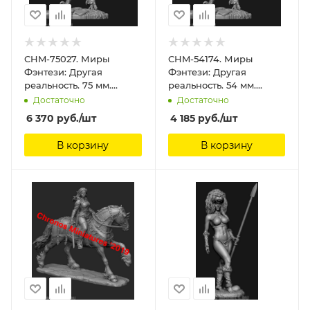
CHM-75027. Миры
CHM-54174. Миры
Фэнтези: Другая
Фэнтези: Другая
реальность. 75 мм.
реальность. 54 мм.
Материал - смола.
Материал - смола.
Достаточно
Достаточно
Chronos Miniatures, 75
Chronos Miniatures, 54
6 370
руб.
/шт
4 185
руб.
/шт
мм
мм
В корзину
В корзину