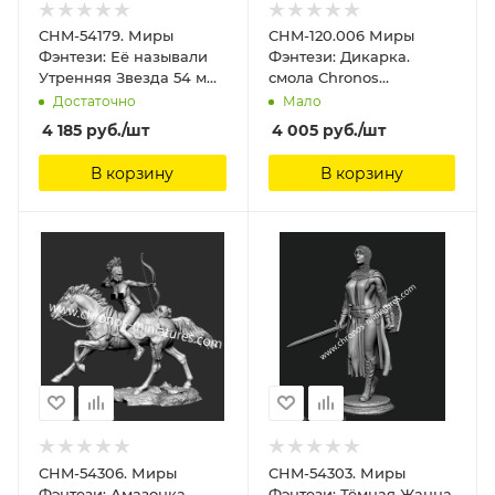
CHM-54179. Миры
CHM-120.006 Миры
Фэнтези: Её называли
Фэнтези: Дикарка.
Утренняя Звезда 54 мм.
смола Chronos
Материал - смола.
Miniatures, 120 мм
Достаточно
Мало
Chronos Miniatures, 54
4 185
руб.
/шт
4 005
руб.
/шт
мм
В корзину
В корзину
CHM-54306. Миры
CHM-54303. Миры
Фэнтези: Амазонка.
Фэнтези: Тёмная Жанна.