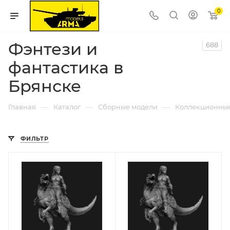
0
Фэнтези и
688
фантастика в
Брянске
—
—
—
Главная
Каталог
Сборные модели
Коллекционны
ФИЛЬТР