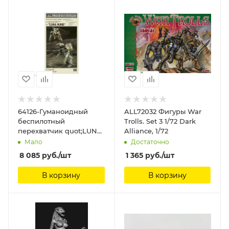
64126-Гуманоидный
ALL72032 Фигуры War
беспилотный
Trolls. Set 3 1/72 Dark
перехватчик quot;LUNA
Alliance, 1/72
HUNDquot; (Limited
Мало
Достаточно
Edition) Hasegawa, 1/20
8 085
руб.
/шт
1 365
руб.
/шт
В корзину
В корзину