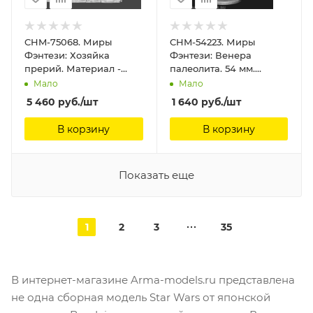
CHM-75068. Миры
CHM-54223. Миры
Фэнтези: Хозяйка
Фэнтези: Венера
прерий. Материал -
палеолита. 54 мм.
смола. Chronos
Материал - смола.
Мало
Мало
Miniatures, 75 мм
Chronos Miniatures, 54
5 460
руб.
/шт
1 640
руб.
/шт
мм
В корзину
В корзину
Показать еще
1
2
3
35
В интернет-магазине Arma-models.ru представлена
не одна сборная модель Star Wars от японской