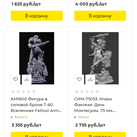
мм
Chronos Miniatures, 120
1 625
руб.
/шт
4 005
руб.
/шт
мм
В корзину
В корзину
AM1600 Фигура в
CHM-75053. Миры
силовой броне Т-60.
Фэнтези: Дочь
Вселенная Fallout Arma
Монтесумы. 75 мм.
Models
Материал - смола.
Много
Мало
Chronos Miniatures, 75
3 355
руб.
/шт
2 755
руб.
/шт
мм
В корзину
В корзину