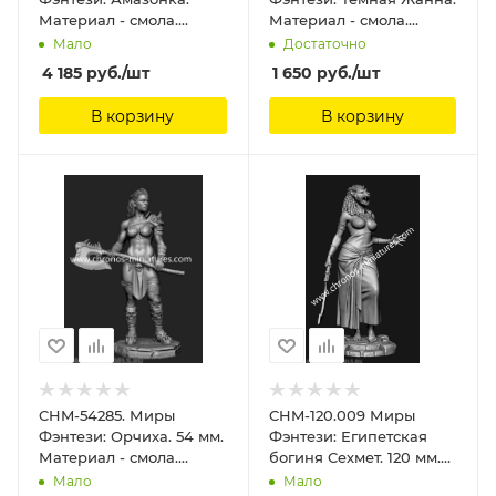
Материал - смола.
Материал - смола.
Chronos Miniatures, 54
Chronos Miniatures, 54
Мало
Достаточно
мм
мм
4 185
руб.
/шт
1 650
руб.
/шт
В корзину
В корзину
CHM-54285. Миры
CHM-120.009 Миры
Фэнтези: Орчиха. 54 мм.
Фэнтези: Египетская
Материал - смола.
богиня Сехмет. 120 мм.
Chronos Miniatures, 54
Материал - смола.
Мало
Мало