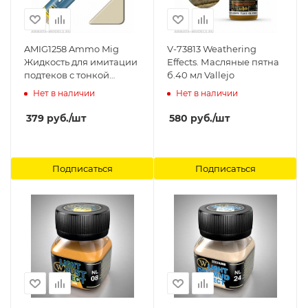
AMIG1258 Ammo Mig
V-73813 Weathering
Жидкость для имитации
Effects. Масляные пятна
подтеков с тонкой
б.40 мл Vallejo
кистью-аппликатором
Нет в наличии
Нет в наличии
Streaking Dust 17мл
Ammo Mig
379
руб.
/шт
580
руб.
/шт
Подписаться
Подписаться