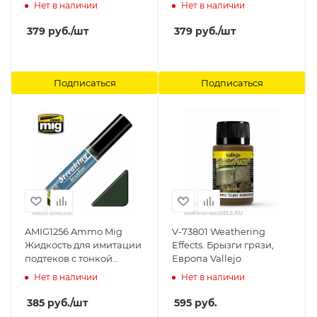
кистью-аппликатором
BRUSHER - Fuel Stains
Нет в наличии
Нет в наличии
Winter Grime 17мл
Ammo Mig
Ammo Mig
379
руб.
/шт
379
руб.
/шт
Подписаться
Подписаться
AMIG1256 Ammo Mig
V-73801 Weathering
Жидкость для имитации
Effects. Брызги грязи,
подтеков с тонкой
Европа Vallejo
кистью-аппликатором
Нет в наличии
Нет в наличии
Green-grey grime 17мл
Ammo Mig
385
руб.
/шт
595
руб.