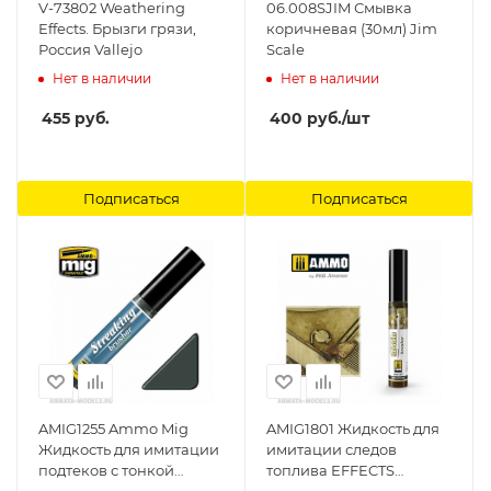
V-73802 Weathering
06.008SJIM Смывка
Effects. Брызги грязи,
коричневая (30мл) Jim
Россия Vallejo
Scale
Нет в наличии
Нет в наличии
455
руб.
400
руб.
/шт
Подписаться
Подписаться
AMIG1255 Ammo Mig
AMIG1801 Жидкость для
Жидкость для имитации
имитации следов
подтеков с тонкой
топлива EFFECTS