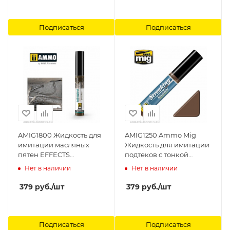
Подписаться
Подписаться
AMIG1800 Жидкость для
AMIG1250 Ammo Mig
имитации масляных
Жидкость для имитации
пятен EFFECTS
подтеков с тонкой
BRUSHER - Fresh Engine
кистью-аппликатором
Нет в наличии
Нет в наличии
Oil Ammo Mig
Medium Brown 17мл
Ammo Mig
379
руб.
/шт
379
руб.
/шт
Подписаться
Подписаться