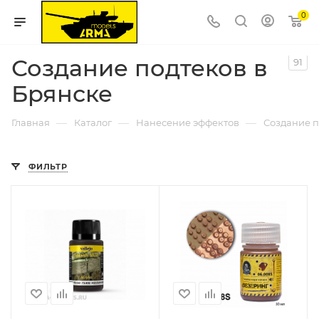
0
Создание подтеков в
91
Брянске
—
—
—
Главная
Каталог
Нанесение эффектов
Создание п
ФИЛЬТР