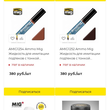
AMIG1254 Ammo Mig
AMIG1252 Ammo Mig
Жидкость для имитации
Жидкость для имитации
подтеков с тонкой
подтеков с тонкой
кистью-аппликатором
кистью-аппликатором
Нет в наличии
Нет в наличии
Rust 17мл Ammo Mig
Red brown 17мл Ammo
Mig
380
руб.
/шт
380
руб.
/шт
Подписаться
Подписаться