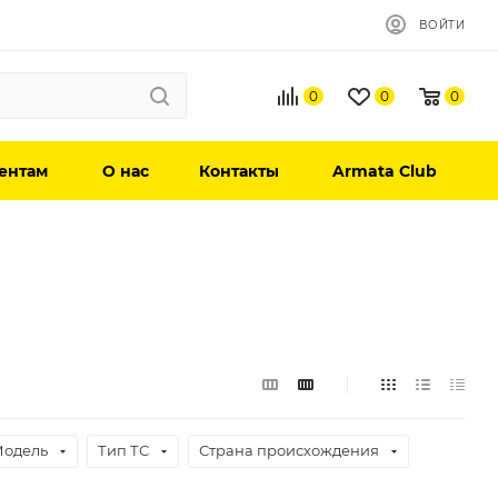
ВОЙТИ
0
0
0
ентам
О нас
Контакты
Armata Club
одель
Тип ТС
Страна происхождения