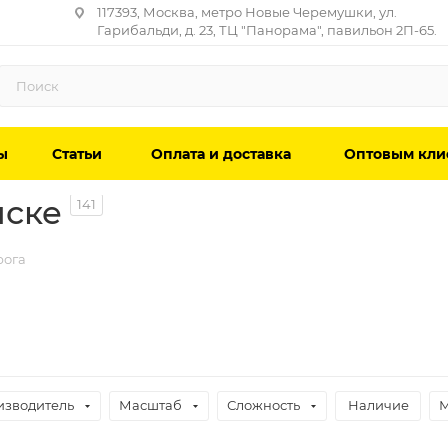
117393, Москва, метро Новые Черемушки, ул.
Гарибальди, д. 23, ТЦ "Панорама", павильон 2П-65.
ы
Статьи
Оплата и доставка
Оптовым кли
нске
141
рога
изводитель
Масштаб
Сложность
Наличие
М