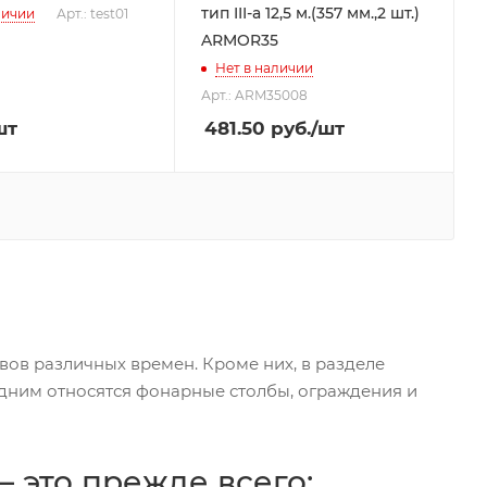
тип III-а 12,5 м.(357 мм.,2 шт.)
личии
Арт.: test01
ARMOR35
Нет в наличии
Арт.: ARM35008
шт
481.50
руб.
/шт
вов различных времен. Кроме них, в разделе
ледним относятся фонарные столбы, ограждения и
 это прежде всего: