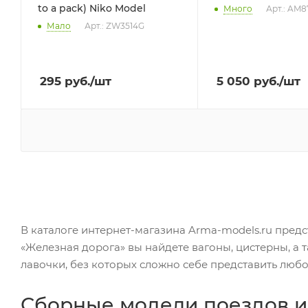
to a pack) Niko Model
Много
Арт.: AM8
Мало
Арт.: ZW3514G
295
руб.
/шт
5 050
руб.
/шт
В каталоге интернет-магазина Arma-models.ru пред
«Железная дорога» вы найдете вагоны, цистерны, а 
лавочки, без которых сложно себе представить любо
Сборные модели поездов и 