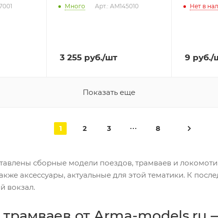
7001
Много
Арт.: AM145010
Нет в на
3 255
руб.
/шт
9
руб.
/
Показать еще
1
2
3
8
ставлены сборные модели поездов, трамваев и локомоти
также аксессуары, актуальные для этой тематики. К пос
й вокзал.
трамваев от Arma-models.ru —