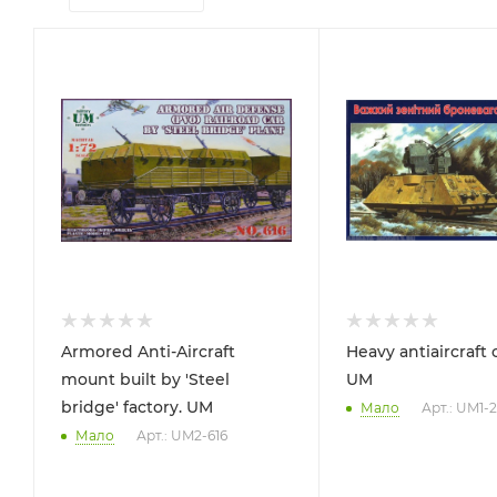
Armored Anti-Aircraft
Heavy antiaircraft 
mount built by 'Steel
UM
bridge' factory. UM
Мало
Арт.: UM1-
Мало
Арт.: UM2-616