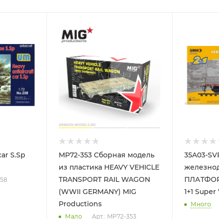
car S.Sp
MP72-353 Сборная модель
35A03-SV
из пластика HEAVY VEHICLE
железно
TRANSPORT RAIL WAGON
ПЛАТФОР
258
(WWII GERMANY) MIG
1+1 Super
Productions
Много
Мало
Арт.: MP72-353