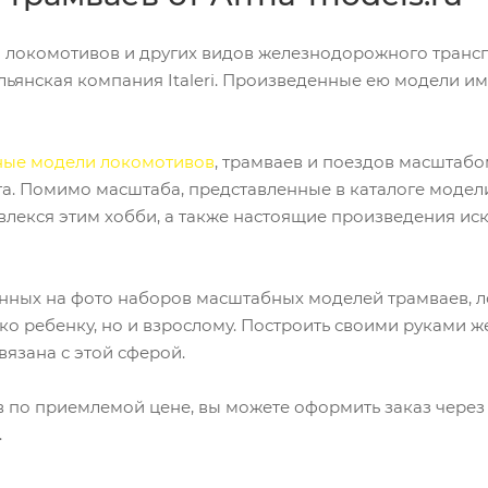
локомотивов и других видов железнодорожного трансп
альянская компания Italeri. Произведенные ею модели и
ные модели локомотивов
, трамваев и поездов масштабом 
. Помимо масштаба, представленные в каталоге модели
 увлекся этим хобби, а также настоящие произведения ис
нных на фото наборов масштабных моделей трамваев, л
ько ребенку, но и взрослому. Построить своими руками
вязана с этой сферой.
 по приемлемой цене, вы можете оформить заказ через 
.