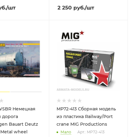
б.
/шт
2 250
руб.
/шт
WSBR Немецкая
MP72-413 Сборная модель
 дорога
из пластика Railway/Port
gen Bauart Deutz
crane MIG Productions
. Metal wheel
Мало
Арт.: MP72-413