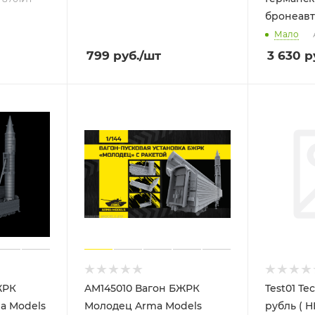
бронеавт
Мало
799
руб.
/шт
3 630
р
ЖРК
AM145010 Вагон БЖРК
Test01 Те
ma Models
Молодец Arma Models
рубль ( 