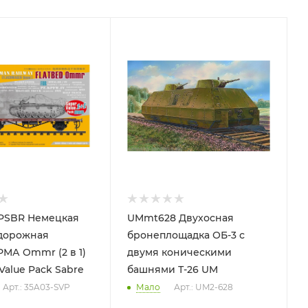
PSBR Немецкая
UMmt628 Двухосная
дорожная
бронеплощадка ОБ-3 с
МА Ommr (2 в 1)
двумя коническими
 Value Pack Sabre
башнями Т-26 UM
Арт.: 35A03-SVP
Мало
Арт.: UM2-628