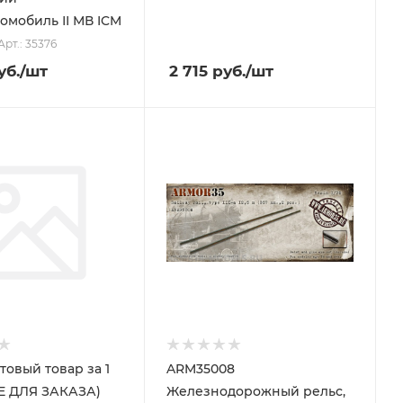
омобиль ІІ МВ ICM
Арт.: 35376
уб.
/шт
2 715
руб.
/шт
стовый товар за 1
ARM35008
НЕ ДЛЯ ЗАКАЗА)
Железнодорожный рельс,