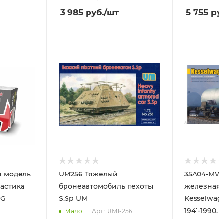
3 985
руб.
/шт
5 755
ру
я модель
UM256 Тяжелый
35A04-M
ластика
бронеавтомобиль пехоты
железная
IG
S.Sp UM
Kesselwa
1941-1990
Мало
Арт.: UM1-256