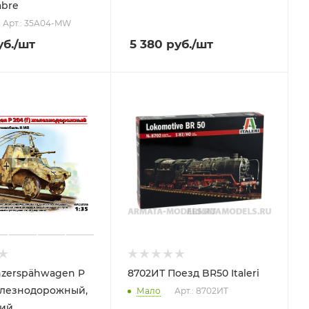
abre
Арт.: 35A04-MW
б.
/шт
5 380
руб.
/шт
nzerspähwagen P
8702ИТ Поезд BR50 Italeri
железнодорожный,
Мало
Арт.: 8702ИТ
кий