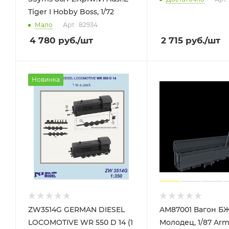
Tiger I Hobby Boss, 1/72
Мало
Арт.: 82934
4 780
руб.
/шт
2 715
руб.
/шт
Новинка
ZW3514G GERMAN DIESEL
AM87001 Вагон Б
LOCOMOTIVE WR 550 D 14 (1
Молодец, 1/87 Ar