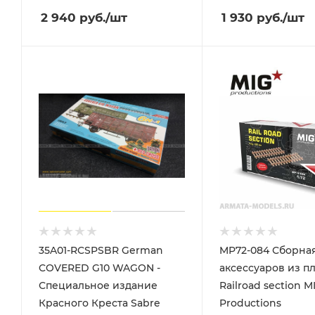
2 940
руб.
/шт
1 930
руб.
/шт
35A01-RCSPSBR German
MP72-084 Сборна
COVERED G10 WAGON -
аксессуаров из п
Специальное издание
Railroad section M
Красного Креста Sabre
Productions