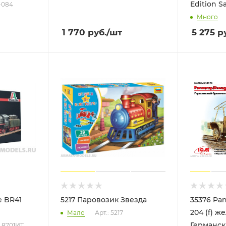
Edition S
-084
Много
1 770
руб.
/шт
5 275
ру
e BR41
5217 Паровозик Звезда
35376 Pa
204 (f) 
Мало
Арт.: 5217
Германс
: 8701ИТ