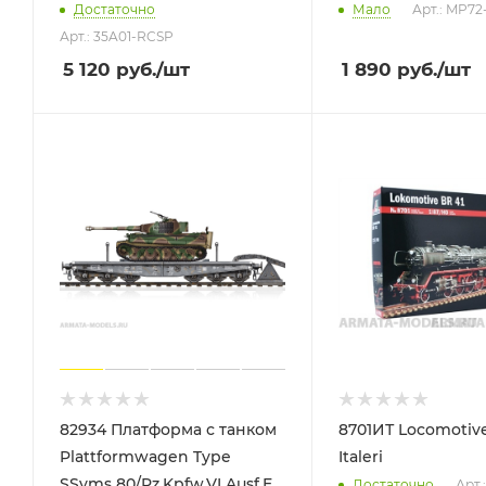
Достаточно
Мало
Арт.: MP72
Арт.: 35A01-RCSP
5 120
руб.
/шт
1 890
руб.
/шт
82934 Платформа с танком
8701ИТ Locomotiv
Plattformwagen Type
Italeri
SSyms 80/Pz.Kpfw.VI Ausf.E
Достаточно
Арт.