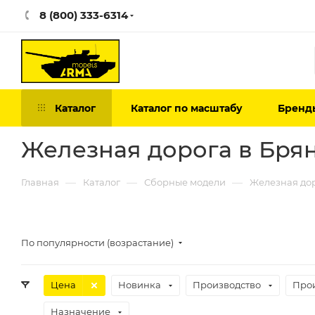
8 (800) 333-6314
Каталог
Каталог по масштабу
Бренд
Железная дорога в Бря
—
—
—
Главная
Каталог
Сборные модели
Железная до
По популярности (возрастание)
Цена
Новинка
Производство
Про
Назначение