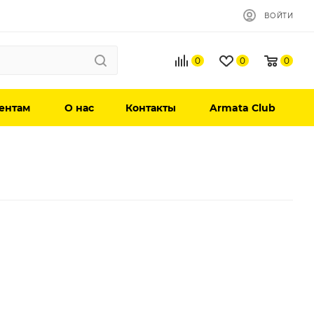
ВОЙТИ
0
0
0
ентам
О нас
Контакты
Armata Club