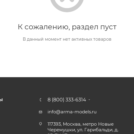
К сожалению, раздел пуст
В данный момент нет активных товаров
8 (800) 333-6314
Ы
info@arma-models.ru
117393, Москва, метро Новые
Черемушки, ул. Гарибальди, д.