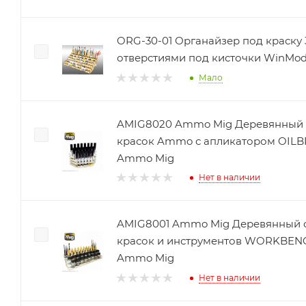
ORG-30-01 Органайзер под краску 
отверстиями под кисточки WinMod
Мало
AMIG8020 Ammo Mig Деревянный 
красок Ammo с апликатором OILBRUSHER ORGANIZER
Ammo Mig
Нет в наличии
AMIG8001 Ammo Mig Деревянный о
красок и инструментов WORKBENCH ORGANIZER
Ammo Mig
Нет в наличии