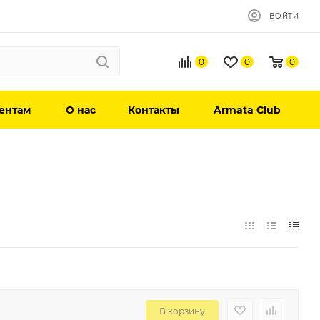
ВОЙТИ
0
0
0
ентам
О нас
Контакты
Armata Club
В корзину