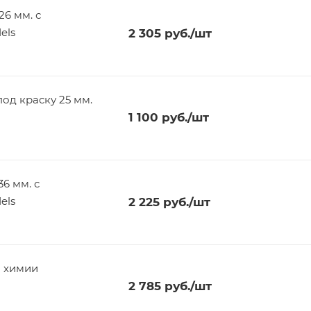
26 мм. с
els
2 305
руб.
/шт
од краску 25 мм.
1 100
руб.
/шт
6 мм. с
els
2 225
руб.
/шт
й химии
2 785
руб.
/шт