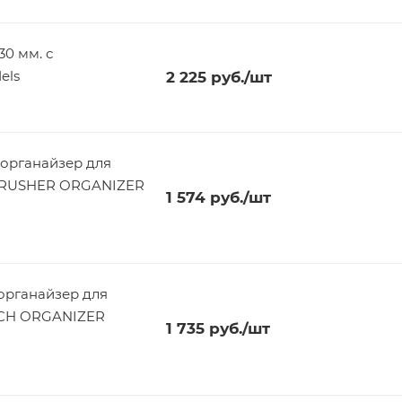
30 мм. с
els
2 225
руб.
/шт
органайзер для
1 574
руб.
/шт
рганайзер для
1 735
руб.
/шт