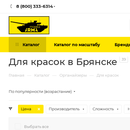
8 (800) 333-6314
Каталог
Каталог по масштабу
Бренд
Для красок в Брянске
39
—
—
—
Главная
Каталог
Органайзеры
Для красок
По популярности (возрастание)
Цена
Производитель
Сложность
Выбрать все