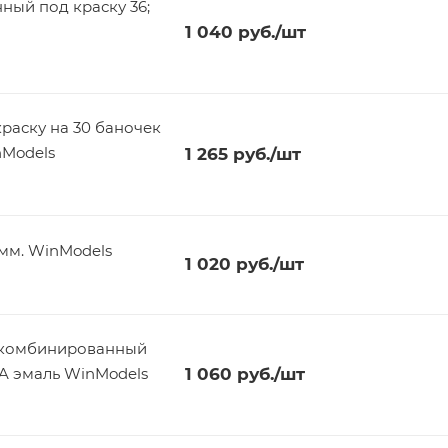
ый под краску 36;
1 040
руб.
/шт
краску на 30 баночек
inModels
1 265
руб.
/шт
мм. WinModels
1 020
руб.
/шт
 комбинированный
 25 мм. TAMIYA эмаль WinModels
1 060
руб.
/шт